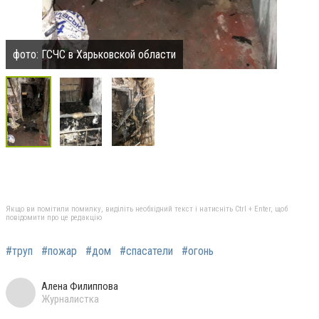
фото: ГСЧС в Харьковской области
Якщо ви помітили помилку, виділіть необхідний текст і натисніть Ctrl + Enter, щоб
повідомити про це редакцію
#труп
#пожар
#дом
#спасатели
#огонь
Алена Филиппова
Журналистка