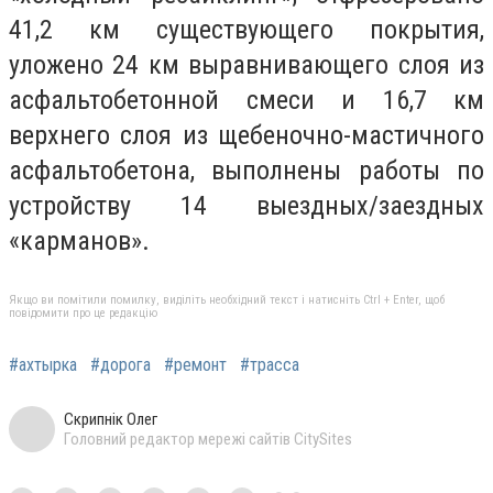
41,2 км существующего покрытия,
уложено 24 км выравнивающего слоя из
асфальтобетонной смеси и 16,7 км
верхнего слоя из щебеночно-мастичного
асфальтобетона, выполнены работы по
устройству 14 выездных/заездных
«карманов».
Якщо ви помітили помилку, виділіть необхідний текст і натисніть Ctrl + Enter, щоб
повідомити про це редакцію
#ахтырка
#дорога
#ремонт
#трасса
Скрипнік Олег
Головний редактор мережі сайтів CitySites