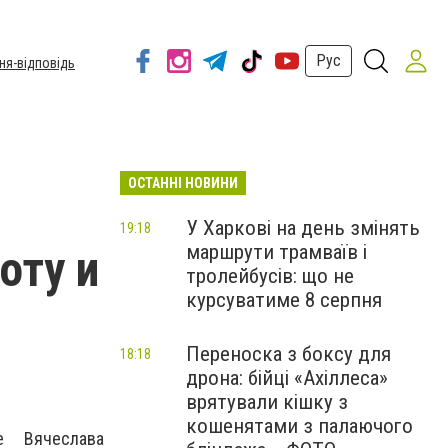
Рус
ня-відповідь
ОСТАННІ НОВИНИ
У Харкові на день змінять
19:18
маршрути трамваїв і
оту и
тролейбусів: що не
курсуватиме 8 серпня
Переноска з боксу для
18:18
дрона: бійці «Ахіллеса»
врятували кішку з
кошенятами з палаючого
е Вячеслава