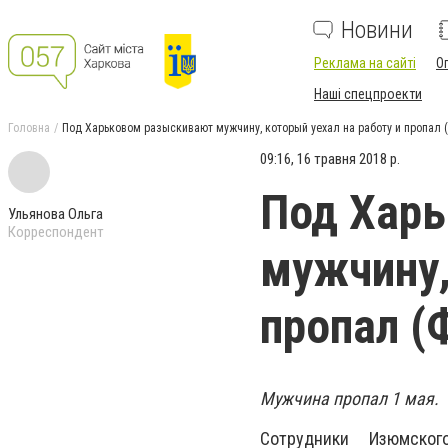
Новини
Реклама на сайті
О
Наші спецпроекти
Головна
Под Харьковом разыскивают мужчину, который уехал на работу и пропал
09:16, 16 травня 2018 р.
Под Хар
Ульянова Ольга
Корреспондент
мужчину,
пропал (
Мужчина пропал 1 мая.
Сотрудники Изюмског