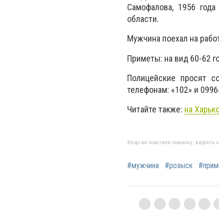
Самофалова, 1956 года
области.
Мужчина поехал на рабо
Приметы: на вид 60-62 го
Полицейские просят с
телефонам: «102» и 0996
Читайте также:
на Харьк
Якщо ви помітили помилку, виділіть нео
#мужчина
#розыск
#прим