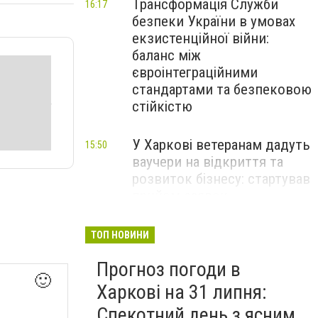
Трансформація Служби
16:17
безпеки України в умовах
екзистенційної війни:
баланс між
євроінтеграційними
стандартами та безпековою
стійкістю
У Харкові ветеранам дадуть
15:50
ваучери на відкриття та
розвиток бізнесу: стартував
прийом заявок
Перевищення швидкості й
14:48
ТОП НОВИНИ
небезпечні маневри: через
Прогноз погоди в
що найчастіше стаються
🙂
ДТП на Харківщині
Харкові на 31 липня:
Спекотний день з ясним