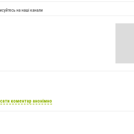
исуйтесь на наші канали
сати коментар анонімно