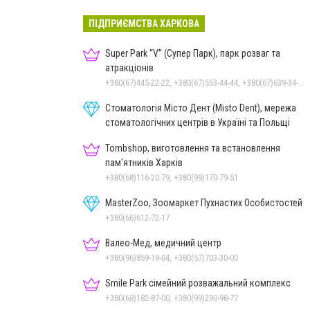
ПІДПРИЄМСТВА ХАРКОВА
Super Park “V” (Супер Парк), парк розваг та
атракціонів
+380(67)445-22-22, +380(67)553-44-44, +380(67)639-34-43
Стоматологія Місто Дент (Misto Dent), мережа
стоматологічних центрів в Україні та Польщі
Tombshop, виготовлення та встановлення
пам'ятників Харків
+380(68)116-20-79, +380(99)170-79-51
MasterZoo, Зоомаркет Пухнастих Особистостей
+380(66)612-72-17
Валео-Мед, медичний центр
+380(96)859-19-04, +380(57)703-30-00
Smile Park сімейний розважальний комплекс
+380(68)182-87-00, +380(99)290-98-77