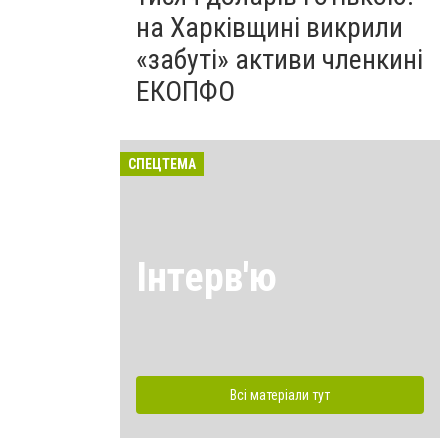
на Харківщині викрили
«забуті» активи членкині
ЕКОПФО
СПЕЦТЕМА
Інтерв'ю
Всі матеріали тут