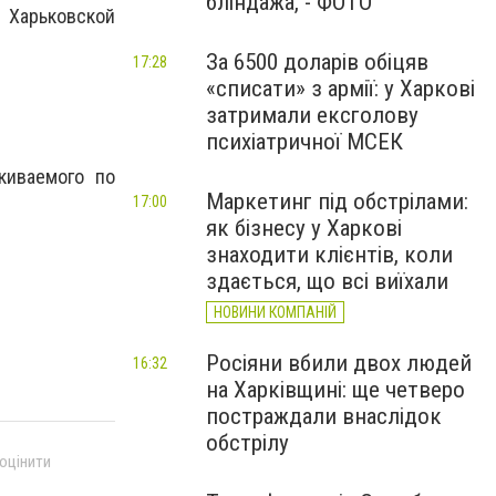
бліндажа, - ФОТО
 Харьковской
За 6500 доларів обіцяв
17:28
«списати» з армії: у Харкові
затримали ексголову
психіатричної МСЕК
киваемого по
Маркетинг під обстрілами:
17:00
як бізнесу у Харкові
знаходити клієнтів, коли
здається, що всі виїхали
НОВИНИ КОМПАНІЙ
Росіяни вбили двох людей
16:32
на Харківщині: ще четверо
постраждали внаслідок
обстрілу
 оцінити