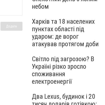
небом
Харків та 18 населених
Додати
пунктах області під
ударом: де ворог
атакував протягом доби
Світло під загрозою? В
Україні різко зросло
споживання
електроенергії
Два Lexus, будинок і 20
тисяч доларів готівкою: