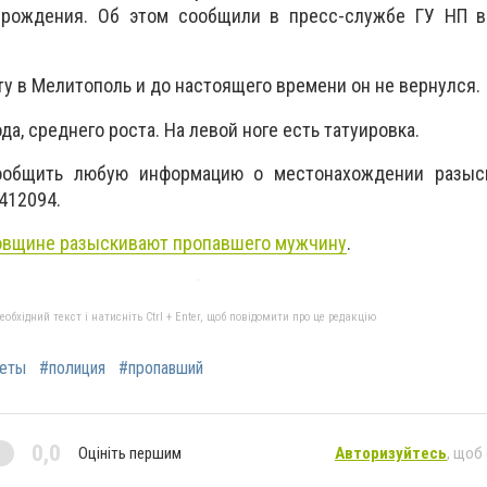
 рождения. Об этом сообщили в пресс-службе ГУ НП в
ту в Мелитополь и до настоящего времени он не вернулся.
да, среднего роста. На левой ноге есть татуировка.
ообщить любую информацию о местонахождении разыс
412094.
овщине разыскивают пропавшего мужчину
.
бхідний текст і натисніть Ctrl + Enter, щоб повідомити про це редакцію
еты
#полиция
#пропавший
0,0
Оцініть першим
Авторизуйтесь
, щоб