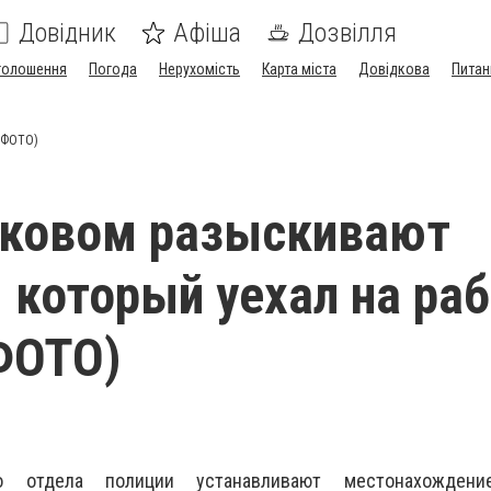
Довідник
Афіша
Дозвілля
голошення
Погода
Нерухомість
Карта міста
Довідкова
Питан
 (ФОТО)
ьковом разыскивают
 который уехал на раб
ФОТО)
о отдела полиции устанавливают местонахождени