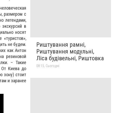
 человеческая
ы, размером с
но легендами,
 экскурсий в
иально носят
е «туристов»,
Риштування рамні,
ить не будем.
ких как Антон
Риштування модульні,
на резиновой
Ліса будівельні, Риштовка
лки. – Такие
08:15, Сьогодні
 От Киева до
ю зону) стоит
там и заранее