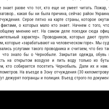
е знает разве что тот, кто еще не умеет читать. Пожар,
заговор… какая бы ни была причина, сейчас район Украин
тчуждения. Серое пятно на карте страны, которое окута
актами, о которых мало кто знает. Начнем с того, что
общему мнению нет. На самом деле поездки сюда офиц
мительный характер». Проводников, которых дают групп
и, которые «зарабатывают на человеческом горе». Мы суд
вались услугами такого проводника и считаем, что без та
 что знало бы о Чернобыле. Закрытая одежда, обувь 
сть на открытом воздухе и пить воду только из буты
м, кто собирается посетить Чернобыль. Дали их и нам.
лометров. На въезде в Зону отчуждения (30 километрову
Тут дежурят погранцы и полиция. Въезд строго по докумен