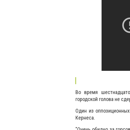
Во время шестнадцатой
городской голова не сде
Один из оппозиционных
Кернеса.
"Очень обидно за горсо