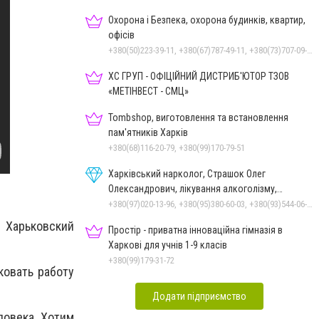
Охорона і Безпека, охорона будинків, квартир,
офісів
+380(50)223-39-11, +380(67)787-49-11, +380(73)707-09-11
ХС ГРУП - ОФІЦІЙНИЙ ДИСТРИБ'ЮТОР ТЗОВ
«МЕТІНВЕСТ - СМЦ»
Tombshop, виготовлення та встановлення
пам'ятників Харків
+380(68)116-20-79, +380(99)170-79-51
Харківський нарколог, Страшок Олег
Олександрович, лікування алкоголізму,
алкогольної залежності
+380(97)020-13-96, +380(95)380-60-03, +380(93)544-06-18
 Харьковский
Простір - приватна інноваційна гімназія в
Харкові для учнів 1-9 класів
+380(99)179-31-72
ковать работу
Додати підприємство
ловека. Хотим