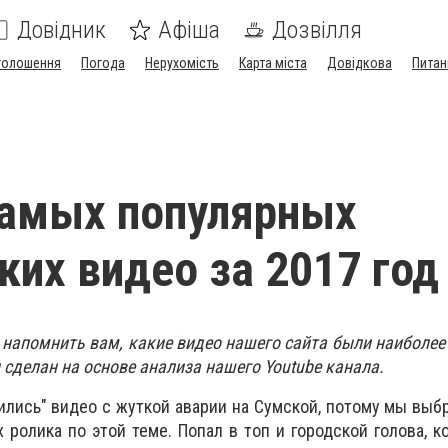
Довідник
Афіша
Дозвілля
голошення
Погода
Нерухомість
Карта міста
Довідкова
Питан
самых популярных
ких видео за 2017 год
 напомнить вам, какие видео нашего сайта были наиболе
л сделан на основе анализа нашего Youtube канала.
пились" видео с жуткой аварии на Сумской, потому мы выб
ролика по этой теме. Попал в топ и городской голова, 