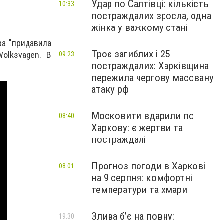
Удар по Салтівці: кількість
10:33
постраждалих зросла, одна
жінка у важкому стані
ра "придавила
Троє загиблих і 25
olksvagen. В
09:23
постраждалих: Харківщина
пережила чергову масовану
атаку рф
Московити вдарили по
08:40
Харкову: є жертви та
постраждалі
Прогноз погоди в Харкові
08:01
на 9 серпня: комфортні
температури та хмари
Злива б’є на повну:
19:30