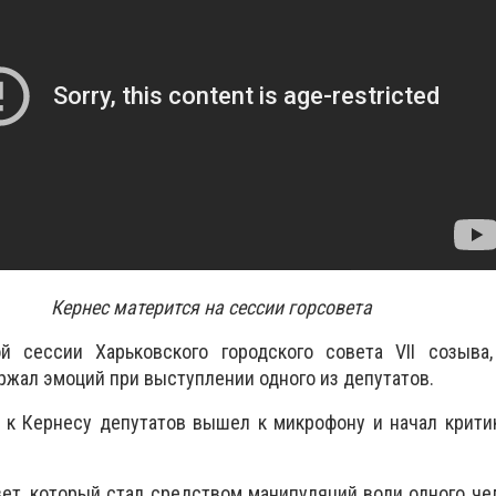
Кернес матерится на сессии горсовета
 сессии Харьковского городского совета VII созыва,
ржал эмоций при выступлении одного из депутатов.
 к Кернесу депутатов вышел к микрофону и начал крити
вет, который стал средством манипуляций воли одного че