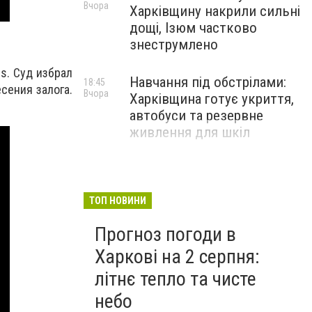
Вчора
Харківщину накрили сильні
дощі, Ізюм частково
знеструмлено
s. Суд избрал
Навчання під обстрілами:
18:45
сения залога.
Вчора
Харківщина готує укриття,
автобуси та резервне
живлення для шкіл
ТОП НОВИНИ
Прогноз погоди в
Харкові на 2 серпня:
літнє тепло та чисте
небо