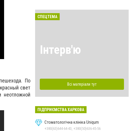
СПЕЦТЕМА
Інтерв'ю
пешехода. По
Всі матеріали тут
 красный свет
и неотложной
ПІДПРИЄМСТВА ХАРКОВА
Стоматологічна клініка Uniqum
+380(63)644-64-43, +380(50)636-45-56