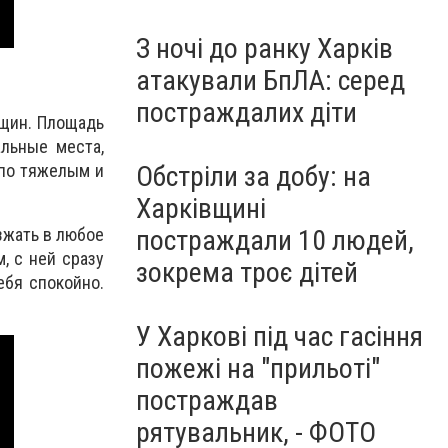
З ночі до ранку Харків
атакували БпЛА: серед
постраждалих діти
нщин. Площадь
альные места,
я по тяжелым и
Обстріли за добу: на
Харківщині
зжать в любое
постраждали 10 людей,
, с ней сразу
зокрема троє дітей
ебя спокойно.
У Харкові під час гасіння
пожежі на "прильоті"
постраждав
рятувальник, - ФОТО