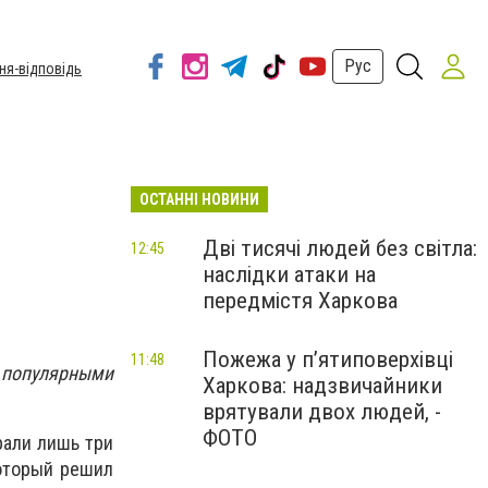
Рус
ня-відповідь
ОСТАННІ НОВИНИ
Дві тисячі людей без світла:
12:45
наслідки атаки на
передмістя Харкова
Пожежа у п’ятиповерхівці
11:48
е популярными
Харкова: надзвичайники
врятували двох людей, -
ФОТО
рали лишь три
который решил