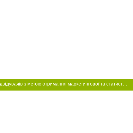
Цей сайт використовує «cookies». Також веб-сайт використовує інтернет-сервіс для збору технічних даних стосовно відвідувачів з метою отримання маркетингової та статистичної інформації. Умови обробки даних відвідувачів сайту див.