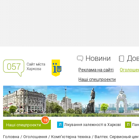
Новини
Дов
Реклама на сайті
Оголоше
Наші спецпроекти
18
Л
Лікування залежності в Харкові
П
Пан
Наші спецпроєкти
Головна
Оголошення
Комп'ютерна техніка
Валтех. Сервисный цен