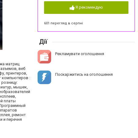
Я рекомендую
601 перегляд в серпні
Дії
Рекламувати оголошення
ажа матриц
разъемов, веб
фу, принтеров,
Поскаржитись на оголошення
т компьютеров :
 розницу:
виатур, мышек,
преобразователей
исплеев,
ой платы
. Программный
аппаратов
сплея, ремонт
и и перечня