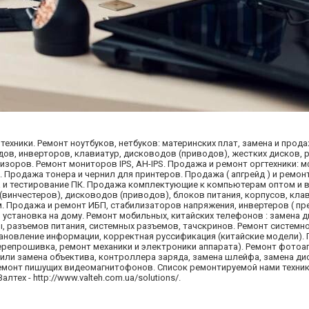
ехники. Ремонт ноутбуков, нетбуков: материнских плат, замена и прод
падов, инверторов, клавиатур, дисководов (приводов), жестких дисков, 
евизоров. Ремонт мониторов IPS, AH-IPS. Продажа и ремонт оргтехники: м
 Продажа тонера и чернил для принтеров. Продажа ( апгрейд ) и ремон
 и тестирование ПК. Продажа комплектующие к компьютерам оптом и в
 (винчестеров), дисководов (приводов), блоков питания, корпусов, кла
истем. Продажа и ремонт ИБП, стабилизаторов напряжения, инвертеров ( 
 установка на дому. Ремонт мобильных, китайских телефонов : замена д
 разъемов питания, системных разъемов, тачскринов. Ремонт системн
тановление информации, корректная руссификация (китайские модели)
ерепрошивка, ремонт механики и электроники аппарата). Ремонт фото
или замена объектива, контроллера заряда, замена шлейфа, замена ди
Ремонт пишущих видеомагнитофонов. Список ремонтируемой нами техник
тех - http://www.valteh.com.ua/solutions/.