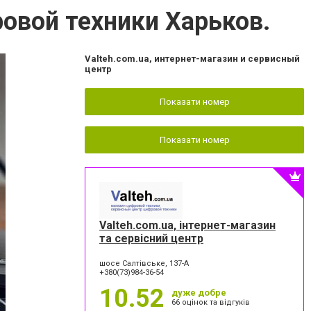
овой техники Харьков.
Valteh.com.ua, интернет-магазин и сервисный
центр
Показати номер
Показати номер
Valteh.com.ua, інтернет-магазин
та сервісний центр
шосе Салтівське, 137-А
+380(73)984-36-54
10.52
дуже добре
66 оцінок та відгуків