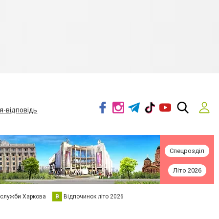
я-відповідь
Спецрозділ
Літо 2026
 служби Харкова
В
Відпочинок літо 2026