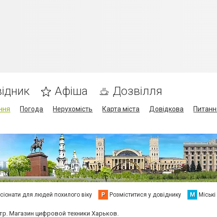
ідник
Афіша
Дозвілля
ння
Погода
Нерухомість
Карта міста
Довідкова
Питанн
сіонати для людей похилого віку
Р
Розміститися у довіднику
М
Міські
тр. Магазин цифровой техники Харьков.