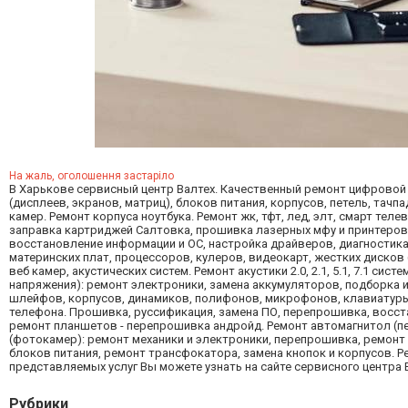
На жаль, оголошення застаріло
В Харькове сервисный центр Валтех. Качественный ремонт цифровой т
(дисплеев, экранов, матриц), блоков питания, корпусов, петель, тач
камер. Ремонт корпуса ноутбука. Ремонт жк, тфт, лед, элт, смарт тел
заправка картриджей Салтовка, прошивка лазерных мфу и принтеров.
восстановление информации и ОС, настройка драйверов, диагностика
материнских плат, процессоров, кулеров, видеокарт, жестких дисков
веб камер, акустических систем. Ремонт акустики 2.0, 2.1, 5.1, 7.1 с
напряжения): ремонт электроники, замена аккумуляторов, подборка и
шлейфов, корпусов, динамиков, полифонов, микрофонов, клавиатуры,
телефона. Прошивка, руссификация, замена ПО, перепрошивка, восс
ремонт планшетов - перепрошивка андройд. Ремонт автомагнитол (п
(фотокамер): ремонт механики и электроники, перепрошивка, ремонт 
блоков питания, ремонт трансфокатора, замена кнопок и корпусов. 
представляемых услуг Вы можете узнать на сайте сервисного центра Вал
Рубрики