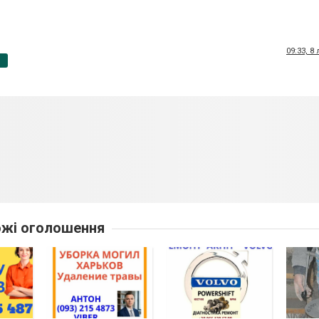
09:33, 8
p
жі оголошення