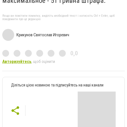
максимальное - 51 гривна штрафа.
Якщо ви помітили помилку, виділіть необхідний текст і натисніть Ctrl + Enter, щоб
повідомити про це редакцію
Крикунов Святослав Игоревич
0,0
Авторизуйтесь
, щоб оцінити
Діліться цією новиною та підписуйтесь на наші канали