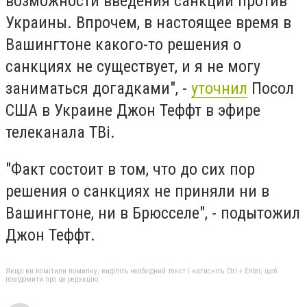
возможности введения санкций против
Украины. Впрочем, в настоящее время в
Вашингтоне какого-то решения о
санкциях не существует, и я не могу
заниматься догадками", -
уточнил
Посол
США в Украине Джон Теффт в эфире
телеканала ТВi.
"Факт состоит в том, что до сих пор
решения о санкциях не приняли ни в
Вашингтоне, ни в Брюсселе", - подытожил
Джон Теффт.
Якщо ви помітили помилку, виділіть необхідний текст і натисніть Ctrl + Enter, щоб
повідомити про це редакцію