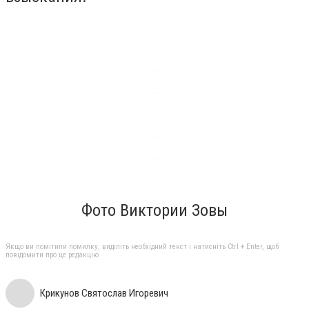
Фото Виктории Зовы
Якщо ви помітили помилку, виділіть необхідний текст і натисніть Ctrl + Enter, щоб
повідомити про це редакцію
Крикунов Святослав Игоревич