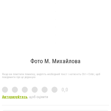
Фото М. Михайлова
Якщо ви помітили помилку, виділіть необхідний текст і натисніть Ctrl + Enter, щоб
повідомити про це редакцію
0,0
Авторизуйтесь
, щоб оцінити