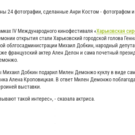
ны 24 фотографии, сделанные Анри Костом - фотографом 
амках IV Международного кинофестиваля «
Харьковская сир
монии открытия стали Харьковский городской голова Генн
ой облгосадминистрации Михаил Добкин, народный депута
акже французский актер Ален Делон и сама почетный прези
емонжо.
 Михаил Добкин подарил Милен Демонжо куклу в виде сам
анка Алена Кроповицкая. В ответ Милен Демонжо поблагода
ероиней выставки.
зывают такой интерес», - сказала актриса.