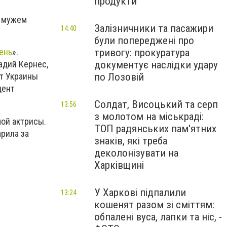
продукти
и мужем
Залізничники та пасажири
14:40
були попереджені про
тривогу: прокуратура
ень
».
документує наслідки удару
адий Кернес,
по Лозовій
т Украины
дент
Солдат, Висоцький та серп
13:56
з молотом на міськраді:
ой актрисы.
ТОП радянських пам'ятних
рила за
знаків, які треба
деколонізувати на
Харківщині
У Харкові підпалили
13:24
кошенят разом зі сміттям:
обпалені вуса, лапки та ніс, -