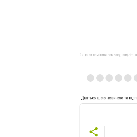
Якщо ви помітили помилку, виділіть нео
Діліться цією новиною та підп