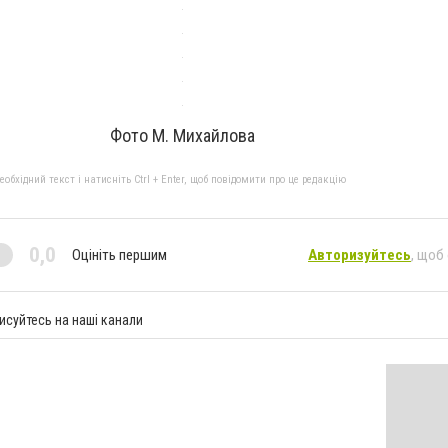
Фото М. Михайлова
бхідний текст і натисніть Ctrl + Enter, щоб повідомити про це редакцію
0,0
Оцініть першим
Авторизуйтесь
, щоб
исуйтесь на наші канали