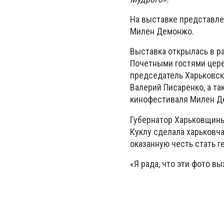
На выставке представле
Милен Демонжо.
Выставка открылась в р
Почетными гостями цере
председатель Харьковск
Валерий Писаренко, а т
кинофестиваля Милен Д
Губернатор Харьковщины
Куклу сделала харьковч
оказанную честь стать г
«Я рада, что эти фото вы