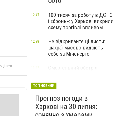
ФОТО
100 тисяч за роботу в ДСНС
12:47
і «бронь»: у Харкові викрили
схему торгівлі впливом
Не відкривайте ці листи:
12:28
шахраї масово видають
себе за Міненерго
 оцінити
Смертельний обстріл
11:42
Балаклії: росіяни вбили
трьох людей, - ФОТО
ТОП НОВИНИ
Прогноз погоди в
Харкові на 30 липня:
сонячно з хмарами