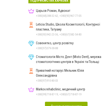
ПІДПРИЄМСТВА ХАРКОВА
Царьов Роман, Адвокат
+380(68)288-32-62, +380(93)967-77-05
Leticia Studio, Школа Косметології, Контурної
пластики, Татуажу
+380(93)942-23-36, +380(67)582-54-80
Совенятко, центр розвітку
+380(97)079-38-88
Стоматологія Місто Дент (Misto Dent), мережа
стоматологічних центрів в Україні та Польщі
Приватний нотаріус Мельник Юлія
Олександрівна
+380(97)910-80-03
Markov.rehabclinic, медичний центр
+380(99)718-87-19, +380(67)718-87-19