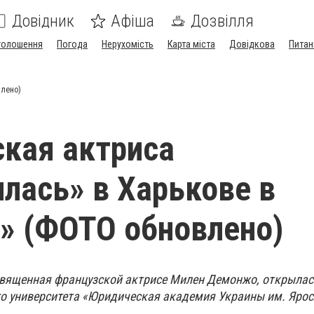
Довідник
Афіша
Дозвілля
голошення
Погода
Нерухомість
Карта міста
Довідкова
Питан
влено)
кая актриса
лась» в Харькове в
» (ФОТО обновлено)
вященная французской актрисе Милен Демонжо, открылас
о университета «Юридическая академия Украины им. Яро