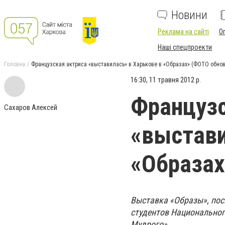
Новини
Реклама на сайті
О
Наші спецпроекти
Головна
Французская актриса «выставилась» в Харькове в «Образах» (ФОТО обно
16:30, 11 травня 2012 р.
Французс
Сахаров Алексей
«выстави
«Образах
Выставка «Образы», пос
студентов Национальног
Мудрого».