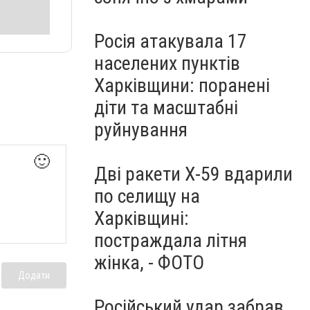
Росія атакувала 17
населених пунктів
Харківщини: поранені
діти та масштабні
руйнування
🙂
Дві ракети Х-59 вдарили
по селищу на
Харківщині:
постраждала літня
жінка, - ФОТО
Додати
Російський удар забрав