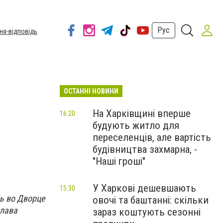
Рус
ня-відповідь
ОСТАННІ НОВИНИ
На Харківщині вперше
16:20
будують житло для
переселенців, але вартість
будівництва захмарна, -
"Наші гроші"
У Харкові дешевшають
15:30
ь во Дворце
овочі та баштанні: скільки
слава
зараз коштують сезонні