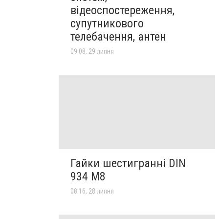
відеоспостереження,
супутникового
телебачення, антен
09:08, 29 липня
Гайки шестигранні DIN
934 М8
08:16, 28 липня