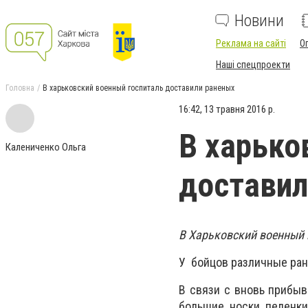
Новини
Реклама на сайті
О
Наші спецпроекти
Головна
В харьковский военный госпиталь доставили раненых
16:42, 13 травня 2016 р.
В харько
Калениченко Ольга
доставил
В Харьковский военный г
У бойцов различные ран
В связи с вновь прибыв
большие, носки, пеленки