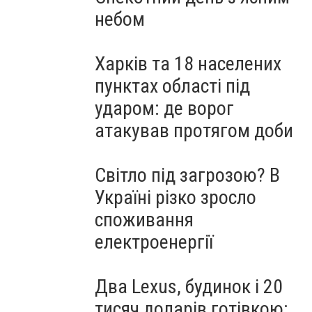
небом
Харків та 18 населених
пунктах області під
ударом: де ворог
атакував протягом доби
Світло під загрозою? В
Україні різко зросло
споживання
електроенергії
Два Lexus, будинок і 20
тисяч доларів готівкою: