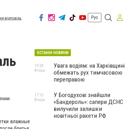
Рус
ня-відповідь
ОСТАННІ НОВИНИ
аль
Увага водіям: на Харківщині
19:20
Вчора
обмежать рух тимчасовою
переправою
У Богодухові знайшли
17:10
оянии.
Вчора
«Бандероль»: сапери ДСНС
вилучили залишки
новітньої ракети РФ
фетки влажные
 после бритья,