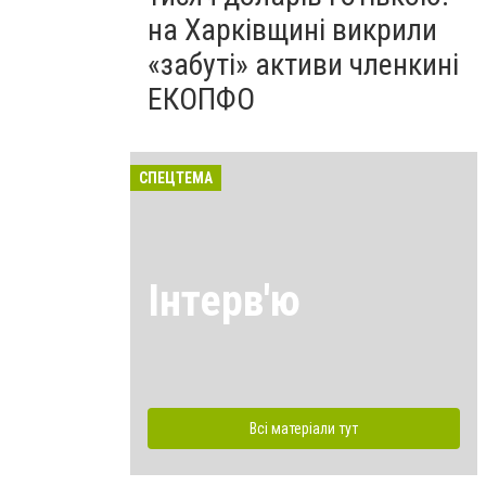
на Харківщині викрили
«забуті» активи членкині
ЕКОПФО
СПЕЦТЕМА
Інтерв'ю
Всі матеріали тут