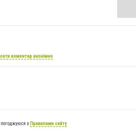
сати коментар анонімно
я погоджуюся з
Правилами сайту