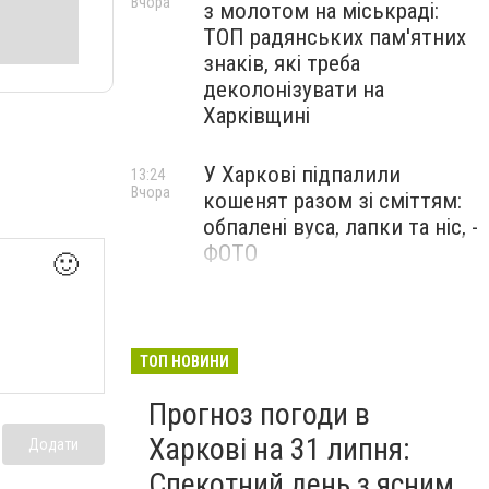
Вчора
з молотом на міськраді:
ТОП радянських пам'ятних
знаків, які треба
деколонізувати на
Харківщині
У Харкові підпалили
13:24
Вчора
кошенят разом зі сміттям:
обпалені вуса, лапки та ніс, -
ФОТО
🙂
100 тисяч за роботу в ДСНС
12:47
Вчора
і «бронь»: у Харкові викрили
схему торгівлі впливом
ТОП НОВИНИ
Прогноз погоди в
Харкові на 31 липня:
Додати
Спекотний день з ясним