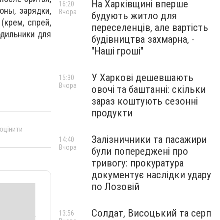
На Харківщині вперше
16:20
оны, зарядки,
Вчора
будують житло для
(крем, спрей,
переселенців, але вартість
одильники для
будівництва захмарна, -
"Наші гроші"
У Харкові дешевшають
15:30
Вчора
овочі та баштанні: скільки
зараз коштують сезонні
продукти
 оцінити
Залізничники та пасажири
14:40
Вчора
були попереджені про
тривогу: прокуратура
документує наслідки удару
по Лозовій
Солдат, Висоцький та серп
13:56