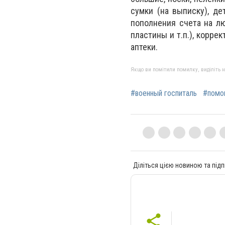
сумки (на выписку), де
пополнения счета на лю
пластины и т.п.), корр
аптеки.
Якщо ви помітили помилку, виділіть нео
#военный госпиталь
#помо
Діліться цією новиною та підп