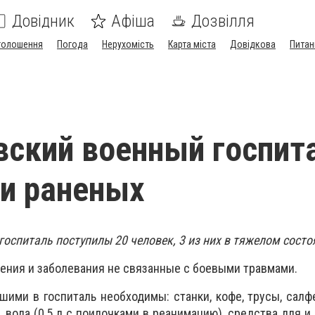
Довідник
Афіша
Дозвілля
голошення
Погода
Нерухомість
Карта міста
Довідкова
Питан
вский военный госпит
и раненых
оспиталь поступилы 20 человек, 3 из них в тяжелом сост
ения и заболевания не связанные с боевыми травмами.
шими в госпиталь необходимы: станки, кофе, трусы, сал
, вода (0,5 л с поилочками в реанимацию), средства для и