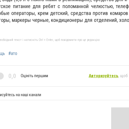
тское питание для ребят с поломанной челюстью, телеф
бые операторы, крем детский, средства против комаров 
екторы, маркеры черные, кондиционеры для отделений, хол
бхідний текст і натисніть Ctrl + Enter, щоб повідомити про це редакцію
щь
#ато
0,0
Оцініть першим
Авторизуйтесь
, щоб
исуйтесь на наші канали