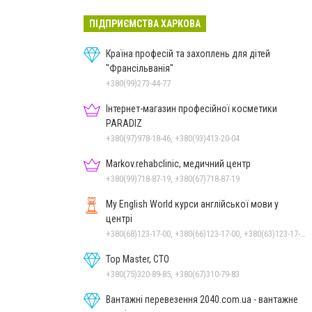
ПІДПРИЄМСТВА ХАРКОВА
Країна професій та захоплень для дітей
"Франсільванія"
+380(99)273-44-77
Інтернет-магазин професійної косметики
PARADIZ
+380(97)978-18-46, +380(93)413-20-04
Markov.rehabclinic, медичний центр
+380(99)718-87-19, +380(67)718-87-19
My English World курси англійської мови у
центрі
+380(68)123-17-00, +380(66)123-17-00, +380(63)123-17-00
Top Master, СТО
+380(75)320-89-85, +380(67)310-79-83
Вантажні перевезення 2040.com.ua - вантажне