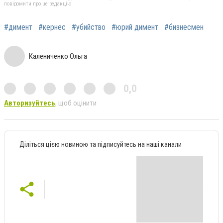
повідомити про це редакцію
#димент
#кернес
#убийство
#юрий димент
#бизнесмен
Калениченко Ольга
0,0
Авторизуйтесь
, щоб оцінити
Діліться цією новиною та підписуйтесь на наші канали