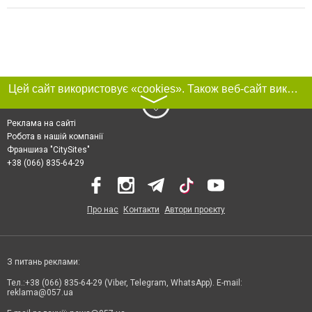
Цей сайт використовує «cookies». Також веб-сайт використовує інтернет-сервіс для збору технічних даних стосовно відвідувачів з метою отримання маркетингової та статистичної інформації. Умови обробки даних відвідувачів сайту див.
〉
Реклама на сайті
Робота в нашій компанії
Франшиза "CitySites"
+38 (066) 835-64-29
Про нас
Контакти
Автори проєкту
З питань реклами:
Тел.:+38 (066) 835-64-29 (Viber, Telegram, WhatsApp). E-mail:
reklama@057.ua