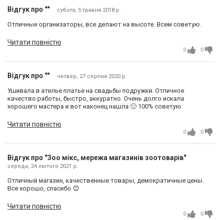
Відгук про ""
субота, 5 травня 2018 р.
Отличные организаторы, все делают на высоте. Всем советую.
Читати повністю
0
0
Відгук про ""
четвер, 27 серпня 2020 р.
Ушивала в ателье платье на свадьбы подружки. Отличное
качество работы, быстро, аккуратно. Очень долго искала
хорошего мастера и вот наконец нашла 🙂 100% советую
Читати повністю
0
0
Відгук про "Зоо мікс, мережа магазинів зоотоварів"
середа, 24 лютого 2021 р.
Отличный магазин, качественные товары, демократичные цены.
Все хорошо, спасибо 😊
Читати повністю
0
0