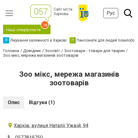
Рус
18
Наші спецпроєкти
Л
Лікування залежності в Харкові
П
Пансіонати для людей похилого в
Головна
Довідник
Зоосвіт
Зоотовари - товари для тварин
Зоо мікс, мережа магазинів зоотоварів
Зоо мікс, мережа магазинів
зоотоварів
Опис
Відгуки (1)
Харків, вулиця Наталії Ужвій, 94
0577819750