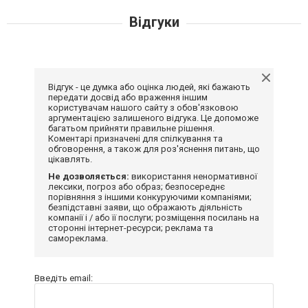
Відгуки
Відгук - це думка або оцінка людей, які бажають
передати досвід або враження іншим
користувачам нашого сайту з обов'язковою
аргументацією залишеного відгука. Це допоможе
багатьом прийняти правильне рішення.
Коментарі призначені для спілкування та
обговорення, а також для роз'яснення питань, що
цікавлять.
Не дозволяється:
використання ненормативної
лексики, погроз або образ; безпосереднє
порівняння з іншими конкуруючими компаніями;
безпідставні заяви, що ображають діяльність
компанії і / або її послуги; розміщення посилань на
сторонні інтернет-ресурси; реклама та
самореклама.
Введіть email: