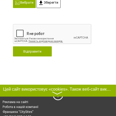
Вибрати
Зберегти
Відправити
Цей сайт використовує «cookies». Також веб-сайт використовує інтернет-сервіс для збору технічних даних стосовно відвідувачів з метою отримання маркетингової та статистичної інформації. Умови обробки даних відвідувачів сайту див.
〉
Реклама на сайті
Робота в нашій компанії
Франшиза "CitySites"