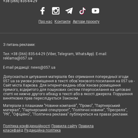
+38 (066) 835-64-29
Про нас
Контакти
Автори проєкту
З питань реклами:
Тел.:+38 (066) 835-64-29 (Viber, Telegram, WhatsApp). E-mail:
reklama@057.ua
E-mail редакції:
news@057.ua
Допускається цитування матеріалів без отримання попередньої згоди
057.ua за умови розміщення в тексті обов'язкового посилання на 057.ua -
Сайт міста Харкова. Для інтернет-видань обов'язкове розміщення
прямого, відкритого для пошукових систем гіперпосилання на цитовані
статті не нижче другого абзацу в тексті або в якості джерела. Порушення
виняткових прав переслідується Законом.
Матеріали з плашками "Новини компаній", "Промо", "Партнерський
матеріал", "Партнерський спецпроєкт", "Політичні новини", "Пресреліз",
"PR", "Офіційно", "Політична реклама" публікуються на правах реклами.
Політика конфіденційності
Правила сайту
Правила
класифайд
Редакційна політика