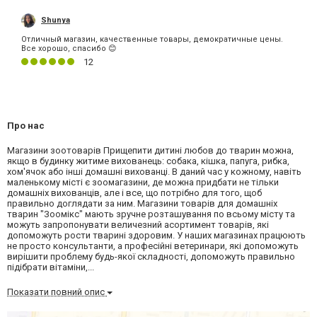
Shunya
Отличный магазин, качественные товары, демократичные цены.
Все хорошо, спасибо 😊
12
Про нас
Магазини зоотоварів Прищепити дитині любов до тварин можна,
якщо в будинку житиме вихованець: собака, кішка, папуга, рибка,
хом'ячок або інші домашні вихованці. В даний час у кожному, навіть
маленькому місті є зоомагазини, де можна придбати не тільки
домашніх вихованців, але і все, що потрібно для того, щоб
правильно доглядати за ним. Магазини товарів для домашніх
тварин "Зоомікс" мають зручне розташування по всьому місту та
можуть запропонувати величезний асортимент товарів, які
допоможуть рости тварині здоровим. У наших магазинах працюють
не просто консультанти, а професійні ветеринари, які допоможуть
вирішити проблему будь-якої складності, допоможуть правильно
підібрати вітаміни,...
Показати повний опис