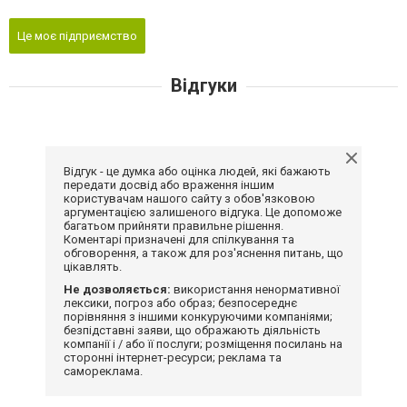
Це моє підприємство
Відгуки
Відгук - це думка або оцінка людей, які бажають
передати досвід або враження іншим
користувачам нашого сайту з обов'язковою
аргументацією залишеного відгука. Це допоможе
багатьом прийняти правильне рішення.
Коментарі призначені для спілкування та
обговорення, а також для роз'яснення питань, що
цікавлять.
Не дозволяється:
використання ненормативної
лексики, погроз або образ; безпосереднє
порівняння з іншими конкуруючими компаніями;
безпідставні заяви, що ображають діяльність
компанії і / або її послуги; розміщення посилань на
сторонні інтернет-ресурси; реклама та
самореклама.