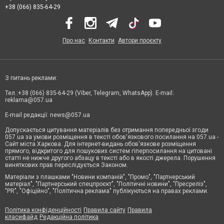
+38 (066) 835-64-29
Про нас
Контакти
Автори проєкту
З питань реклами:
Тел.:+38 (066) 835-64-29 (Viber, Telegram, WhatsApp). E-mail:
reklama@057.ua
E-mail редакції:
news@057.ua
Допускається цитування матеріалів без отримання попередньої згоди
057.ua за умови розміщення в тексті обов'язкового посилання на 057.ua -
Сайт міста Харкова. Для інтернет-видань обов'язкове розміщення
прямого, відкритого для пошукових систем гіперпосилання на цитовані
статті не нижче другого абзацу в тексті або в якості джерела. Порушення
виняткових прав переслідується Законом.
Матеріали з плашками "Новини компаній", "Промо", "Партнерський
матеріал", "Партнерський спецпроєкт", "Політичні новини", "Пресреліз",
"PR", "Офіційно", "Політична реклама" публікуються на правах реклами.
Політика конфіденційності
Правила сайту
Правила
класифайд
Редакційна політика