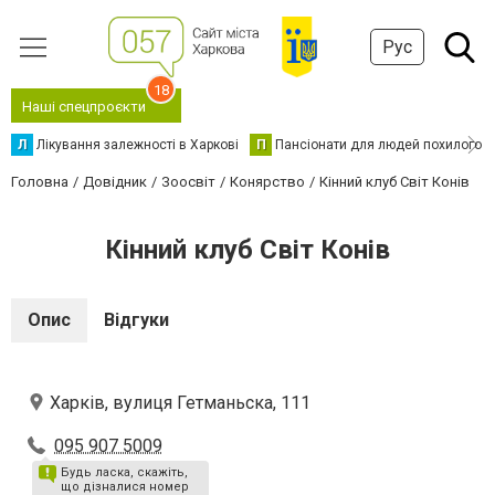
Рус
18
Наші спецпроєкти
Л
Лікування залежності в Харкові
П
Пансіонати для людей похилого в
Головна
Довідник
Зоосвіт
Конярство
Кінний клуб Світ Конів
Кінний клуб Світ Конів
Опис
Відгуки
Харків, вулиця Гетманьска, 111
095 907 5009
Будь ласка, скажіть,
що дізналися номер