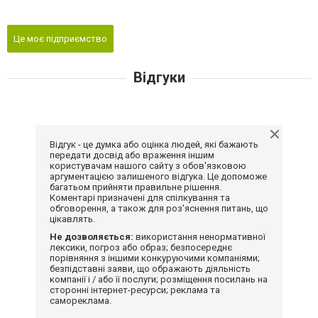
Це моє підприємство
Відгуки
Відгук - це думка або оцінка людей, які бажають
передати досвід або враження іншим
користувачам нашого сайту з обов'язковою
аргументацією залишеного відгука. Це допоможе
багатьом прийняти правильне рішення.
Коментарі призначені для спілкування та
обговорення, а також для роз'яснення питань, що
цікавлять.
Не дозволяється:
використання ненормативної
лексики, погроз або образ; безпосереднє
порівняння з іншими конкуруючими компаніями;
безпідставні заяви, що ображають діяльність
компанії і / або її послуги; розміщення посилань на
сторонні інтернет-ресурси; реклама та
самореклама.