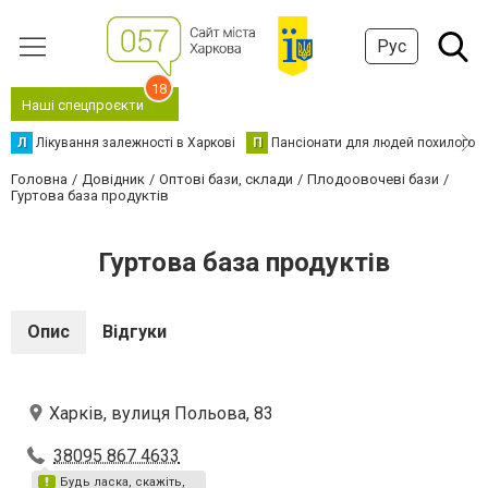
Рус
18
Наші спецпроєкти
Л
Лікування залежності в Харкові
П
Пансіонати для людей похилого в
Головна
Довідник
Оптові бази, склади
Плодоовочеві бази
Гуртова база продуктів
Гуртова база продуктів
Опис
Відгуки
Харків, вулиця Польова, 83
38095 867 4633
Будь ласка, скажіть,