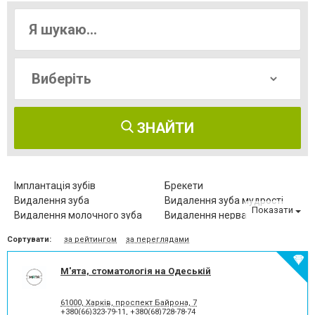
ЗНАЙТИ
Імплантація зубів
Брекети
Видалення зуба
Видалення зуба мудрості
Показати
Видалення молочного зуба
Видалення нерва
Видалення постійного зуба
Виправлення діастеми
Сортувати:
за рейтингом
за переглядами
Відбілювання зубів
Вініри
Герметизація фісур
Дитяча стоматологія
М'ята, стоматологія на Одеській
Діагностика зубів
Елайнери
Естетична реставрація
Зняття зубного каменю
Зубні протези
Клиновидний дефект зубів
61000, Харків, проспект Байрона, 7
+380(66)323-79-11
,
+380(68)728-78-74