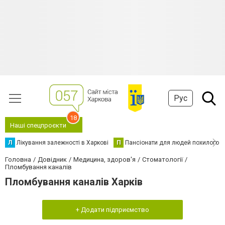
Рус
18
Наші спецпроєкти
Л
Лікування залежності в Харкові
П
Пансіонати для людей похилого в
Головна
Довідник
Медицина, здоров'я
Стоматології
Пломбування каналів
Пломбування каналів Харків
+ Додати підприємство