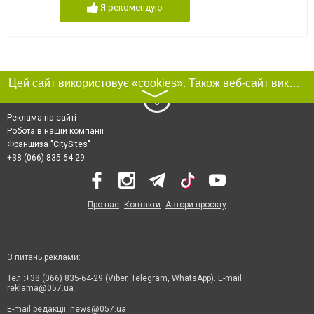
Я рекомендую
Цей сайт використовує «cookies». Також веб-сайт використовує інтернет-сервіс для збору технічних даних стосовно відвідувачів з метою отримання маркетингової та статистичної інформації. Умови обробки даних відвідувачів сайту див.
〉
Реклама на сайті
Робота в нашій компанії
Франшиза "CitySites"
+38 (066) 835-64-29
Про нас
Контакти
Автори проєкту
З питань реклами:
Тел.:+38 (066) 835-64-29 (Viber, Telegram, WhatsApp). E-mail:
reklama@057.ua
E-mail редакції:
news@057.ua