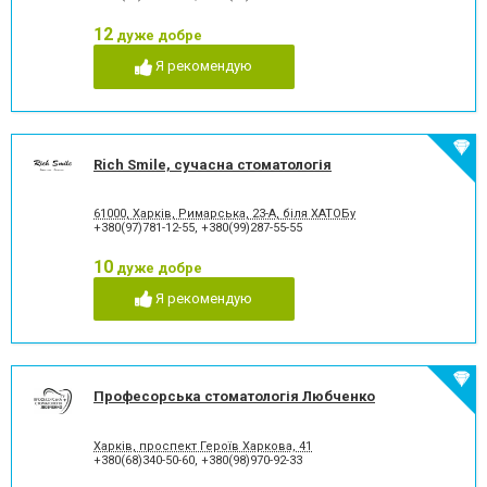
Комп'ютерна томографія
Коронка безметалева
зубів
12
дуже добре
Коронка безметалова
Коронка металокерамічна
Я рекомендую
Коронка цільнокерамічна
Лазерне відбілювання
Лазеротерапія в
Люмініри
стоматології
Лікування альвеоліту
Лікування гінгівіту
Лікування гіперестезії
Лікування гіпоплазії емалі
Rich Smile, сучасна стоматологія
зубів
Лікування захворювання
Лікування зубів
скронево-нижньощелепного
61000, Харків, Римарська, 23-А, біля ХАТОБу
+380(97)781-12-55
,
+380(99)287-55-55
суглобу
Лікування зубів при
Лікування карієсу
10
дуже добре
вагітності
Лікування кореневих каналів
Лікування лазером
Я рекомендую
Лікування пародонтиту
Лікування пародонтозу
Лікування періодонтиту
Лікування періоститу
Лікування пульпіту
Лікування під наркозом
Лікування стоматиту
Лікування ясен
Професорська стоматологія Любченко
Озонотерапія в стоматології
Панорамний знімок
Пластика ясенного краю
Пластика ясенного краю
Харків, проспект Героїв Харкова, 41
Пластини для виправлення
Пломбування зубів
+380(68)340-50-60
,
+380(98)970-92-33
прикусу