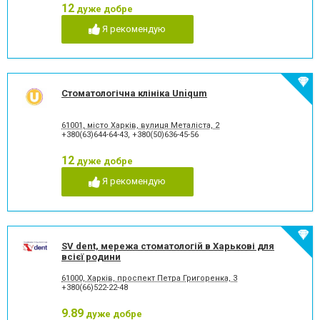
Пломбування каналів
Протезування на імплантат
12
дуже добре
Пьезохірургія в стоматології
Підготовка до протезування
Я рекомендую
Рентген зубів
Рецесія ясен
Рецесія ясен
Стрази і скайси
Фторування зубів і
Художня реставрація зубів
відновлення емалі
Хірургічне лікування зубів
Чистка зубів
Стоматологічна клініка Uniqum
Шинування зубів
61001, місто Харків, вулиця Металіста, 2
+380(63)644-64-43
,
+380(50)636-45-56
12
дуже добре
Я рекомендую
SV dent, мережа стоматологій в Харькові для
всієї родини
61000, Харків, проспект Петра Григоренка, 3
+380(66)522-22-48
9.89
дуже добре