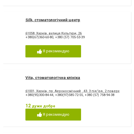
Silk, стоматологічний центр
61058, Харків, вулиця Культури, 26
+380(67)360-60-80
,
+380 (57) 705-53-39
Я рекомендую
Vita, стоматологічна клініка
61001, Харків, пр. Аерокосмічний , 43, 3 під'їзд, 2 поверх
+380(95)300-84-44
,
+380(97)585-72-55
,
+380 (57) 758-94-38
12
дуже добре
Я рекомендую