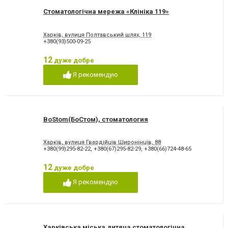
Стоматологічна мережа «Клініка 119»
Харків, вулиця Полтавський шлях, 119
+380(93)500-09-25
12
дуже добре
Я рекомендую
BoStom(БоСтом), стоматология
Харків, вулиця Гвардійців Широнінців, 88
+380(99)295-82-22
,
+380(67)295-82-29
,
+380(66)724-48-65
12
дуже добре
Я рекомендую
Харківська міська дитяча стоматологічна