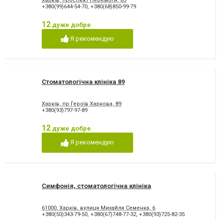
Харків, проспект Перемоги, 85
+380(99)644-54-70
,
+380(68)850-99-79
12
дуже добре
Я рекомендую
Стоматологічна клініка 89
Харків, пр.Героїв Харкова, 89
+380(93)797-97-89
12
дуже добре
Я рекомендую
Симфонія, стоматологічна клініка
61000, Харків, вулиця Михайля Семенка, 6
+380(50)343-79-50
,
+380(67)748-77-32
,
+380(93)725-82-35