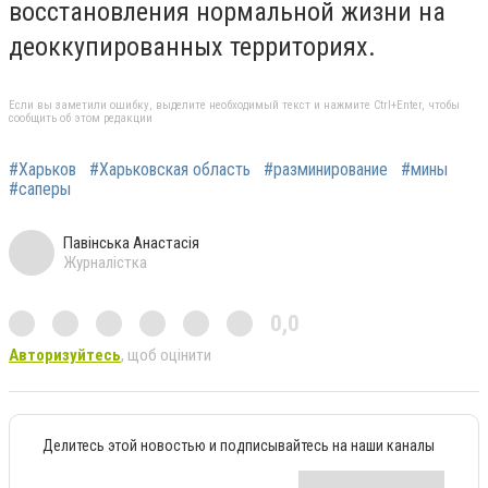
восстановления нормальной жизни на
деоккупированных территориях.
Если вы заметили ошибку, выделите необходимый текст и нажмите Ctrl+Enter, чтобы
сообщить об этом редакции
#Харьков
#Харьковская область
#разминирование
#мины
#саперы
Павінська Анастасія
Журналістка
0,0
Авторизуйтесь
, щоб оцінити
Делитесь этой новостью и подписывайтесь на наши каналы