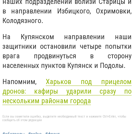
наших подразделений вблизи Старицы и
в направлении Избицкого, Охримовки,
Колодязного.
На Купянском направлении наши
защитники остановили четыре попытки
врага продвинуться в сторону
населенных пунктов Купянск и Подолы.
Напомним,
Харьков под прицелом
дронов: кафиры ударили сразу по
нескольким районам города
Если вы заметили ошибку, выделите необходимый текст и нажмите Ctrl+Enter, чтобы
сообщить об этом редакции