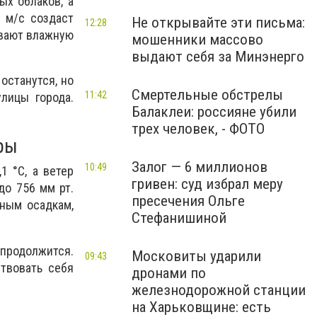
ых облаков, а
1 м/с создаст
Не открывайте эти письма:
12:28
ивают влажную
мошенники массово
выдают себя за Минэнерго
 останутся, но
Смертельные обстрелы
11:42
лицы города.
Балаклеи: россияне убили
трех человек, - ФОТО
ры
Залог — 6 миллионов
10:49
1 °С, а ветер
гривен: суд избрал меру
до 756 мм рт.
пресечения Ольге
жным осадкам,
Стефанишиной
 продолжится.
Московиты ударили
09:43
ствовать себя
дронами по
железнодорожной станции
на Харьковщине: есть