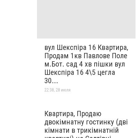
вул Шекспіра 16 Квартира,
Продам 1кв Павлове Поле
м.Бот. сад 4 хв пішки вул
Шекспіра 16 4\5 цегла
30...
22:38, 28 июля
Квартира, Продаю
двокімнатну гостинку (дві
кімнати в трикімнатній