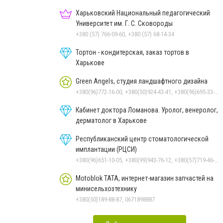
Харьковский Национальный педагогический
Университет им. Г. С. Сковороды
+380 (57) 766-09-60, +380 (57) 68-14-34
Тортон - кондитерская, заказ тортов в
Харькове
Green Angels, студия ландшафтного дизайна
+380(96)772-16-00, +380(50)924-43-41, +380(96)695-33-83, +380(50)104-26-64
Кабинет доктора Ломанова. Уролог, венеролог,
дерматолог в Харькове
Республиканский центр стоматологической
имплантации (РЦСИ)
+380(96)651-10-05, +380(99)943-76-12, +380(57)719-46-96, +380(93)794-05-30
Motoblok TATA, интернет-магазин запчастей на
минисельхозтехнику
+380(50)189-88-87, 0671898887