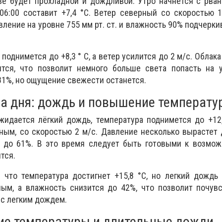
ве будет прохладной и дождливой. Утро начнется с рван
06:00 составит +7,4 °С. Ветер северный со скоростью 
ление на уровне 755 мм рт. ст. и влажность 90% подчерк
поднимется до +8,3 ° С, а ветер усилится до 2 м/с. Облака
тся, что позволит немного больше света попасть на у
81%, но ощущение свежести останется.
а дня: дождь и повышение температу
ожидается лёгкий дождь, температура поднимется до +12,
ным, со скоростью 2 м/с. Давление несколько вырастет 
ет до 61%. В это время следует быть готовыми к возмо
тся.
, что температура достигнет +15,8 °С, но легкий дождь
ным, а влажность снизится до 42%, что позволит почув
 с легким дождем.
ие температуры и длительные дожди