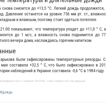
 снова снизится до +13,5 °С. Легкий дождь продолжится, 
ад. Давление останется на уровне 756 мм рт. ст., влажно
охладным и влажным, поэтому стоит одеться потеплее.
21:00 показывают, что температура упадет до +11,0 ° С, 
низится до 1 м/с, а влажность снова поднимется до 77
тного вечера дома, наслаждаясь горячим напитком.
анные
 Харькова были зафиксированы температурные рекорды. 
 мая составила +32,5 ° С, что было зафиксировано в 201
тории наблюдений в Украине составила -0,6 °С в 1984 году.
еобходимый текст и нажмите Ctrl+Enter, чтобы сообщить об этом редакции
#дождь