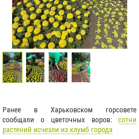
Ранее в Харьковском горсовете
сообщали о цветочных воров:
сотни
растений исчезли из
клумб
города