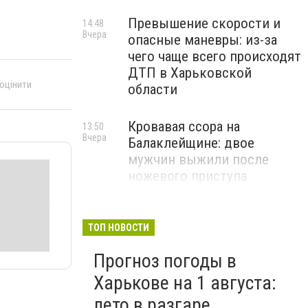
Превышение скорости и
14:48
Вчера
опасные маневры: из-за
чего чаще всего происходят
ДТП в Харьковской
 оцінити
области
Кровавая ссора на
13:50
Вчера
Балаклейщине: двое
мужчин выжили после
ножевого приступа
В Харькове втрое вырастет
13:10
Вчера
тариф на воду и водоотвод
ТОП НОВОСТИ
Прогноз погоды в
Харькове на 1 августа:
лето в разгаре.