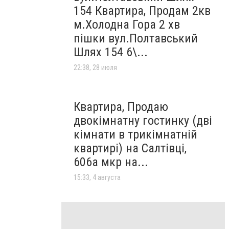
154 Квартира, Продам 2кв
м.Холодна Гора 2 хв
пішки вул.Полтавський
Шлях 154 6\...
22:38, 28 июля
Квартира, Продаю
двокімнатну гостинку (дві
кімнати в трикімнатній
квартирі) на Салтівці,
606а мкр на...
15:33, 4 августа