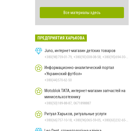
Все материалы здесь
ПРЕДПРИЯТИЯ ХАРЬКОВА
Juno, интернет-магазин детских товаров
+380(98)759-01-79, +380(93)038-08-58, +380(95)694-30-36
Информационно-аналитический портал
«Украинский футбол»
+380(44)570-62-50
Motoblok TATA, интернет-магазин запчастей на
минисельхозтехнику
+380(50)189-88-87, 0671898887
Ритуал Харьков, ритуальные услуги
+380(66)757-10-18, +380(96)065-59-05, +380(63)232-65-02
Leo Dent, стоматологічна клініка