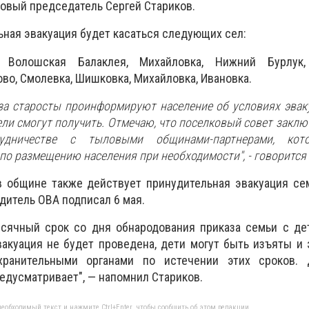
овый председатель Сергей Стариков.
ьная эвакуация будет касаться следующих сел:
, Волошская Балаклея, Михайловка, Нижний Бурлук,
во, Смолевка, Шишковка, Михайловка, Ивановка.
за старосты проинформируют население об условиях эвак
ли смогут получить. Отмечаю, что поселковый совет заклю
удничестве с тыловыми общинами-партнерами, кот
по размещению населения при необходимости", - говорится
в общине также действует принудительная эвакуация се
одитель ОВА подписал 6 мая.
месячный срок со дня обнародования приказа семьи с д
вакуация не будет проведена, дети могут быть изъяты и
хранительными органами по истечении этих сроков.
едусматривает", — напомнил Стариков.
еобходимый текст и нажмите Ctrl+Enter, чтобы сообщить об этом редакции