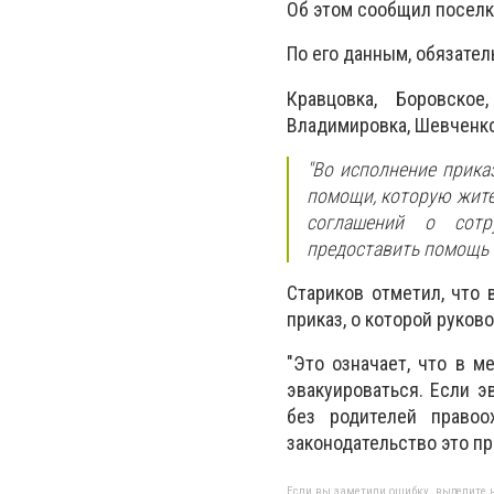
Об этом сообщил поселк
По его данным, обязател
Кравцовка, Боровское
Владимировка, Шевченко
"Во исполнение прика
помощи, которую жите
соглашений о сотр
предоставить помощь 
Стариков отметил, что 
приказ, о которой руков
"Это означает, что в 
эвакуироваться. Если э
без родителей правоо
законодательство это пр
Если вы заметили ошибку, выделите н