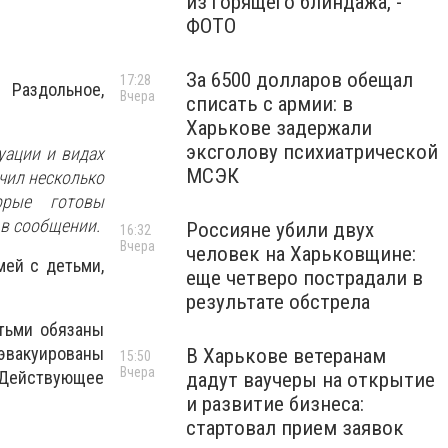
из горящего блиндажа, -
ФОТО
За 6500 долларов обещал
17:28
 Раздольное,
Вчера
списать с армии: в
Харькове задержали
эксголову психиатрической
уации и видах
МСЭК
чил несколько
орые готовы
 в сообщении.
Россияне убили двух
16:32
Вчера
человек на Харьковщине:
мей с детьми,
еще четверо пострадали в
результате обстрела
етьми обязаны
 эвакуированы
В Харькове ветеранам
15:50
Вчера
 Действующее
дадут ваучеры на открытие
и развитие бизнеса:
стартовал прием заявок