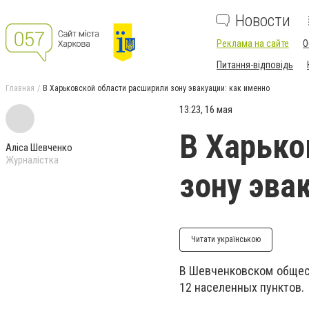
Новости
Реклама на сайте
О
Питання-відповідь
Главная
В Харьковской области расширили зону эвакуации: как именно
13:23, 16 мая
В Харько
Аліса Шевченко
Журналістка
зону эва
Читати українською
В Шевченковском общест
12 населенных пунктов.