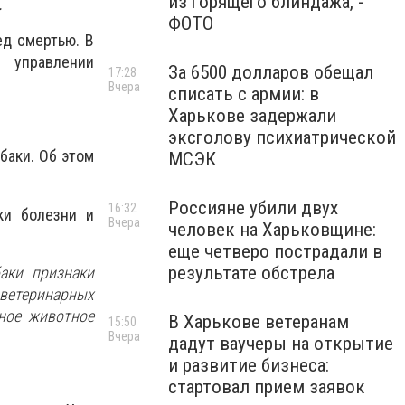
из горящего блиндажа, -
.
ФОТО
ед смертью. В
 управлении
За 6500 долларов обещал
17:28
Вчера
списать с армии: в
Харькове задержали
эксголову психиатрической
баки. Об этом
МСЭК
Россияне убили двух
16:32
ки болезни и
Вчера
человек на Харьковщине:
еще четверо пострадали в
результате обстрела
аки признаки
 ветеринарных
ьное животное
В Харькове ветеранам
15:50
Вчера
дадут ваучеры на открытие
и развитие бизнеса:
стартовал прием заявок