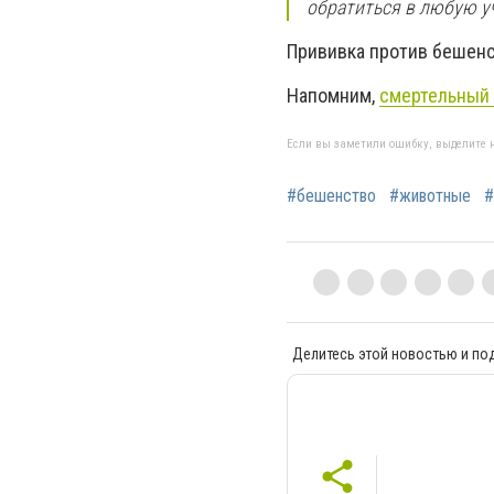
обратиться в любую у
Прививка против бешенс
Напомним,
смертельный 
Если вы заметили ошибку, выделите н
#бешенство
#животные
#
Делитесь этой новостью и по