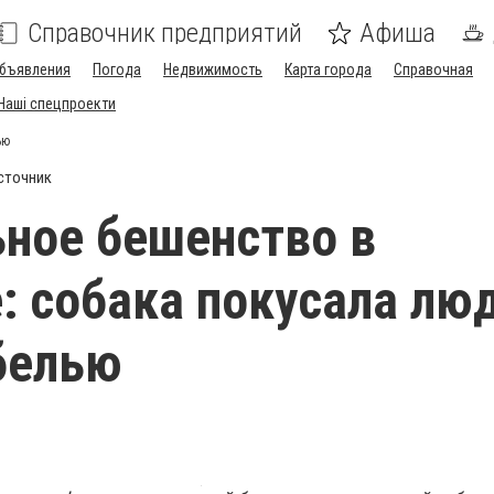
Справочник предприятий
Афиша
бъявления
Погода
Недвижимость
Карта города
Справочная
Наші спецпроекти
ью
сточник
ное бешенство в
: собака покусала лю
белью