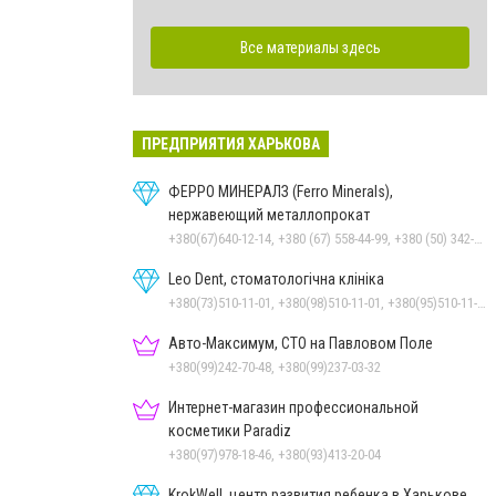
Все материалы здесь
ПРЕДПРИЯТИЯ ХАРЬКОВА
ФЕРРО МИНЕРАЛЗ (Ferro Minerals),
нержавеющий металлопрокат
+380(67)640-12-14, +380 (67) 558-44-99, +380 (50) 342-12-14, +380(67)442-23-47
Leo Dent, стоматологічна клініка
+380(73)510-11-01, +380(98)510-11-01, +380(95)510-11-01
Авто-Максимум, СТО на Павловом Поле
+380(99)242-70-48, +380(99)237-03-32
Интернет-магазин профессиональной
косметики Paradiz
+380(97)978-18-46, +380(93)413-20-04
KrokWell, центр развития ребенка в Харькове