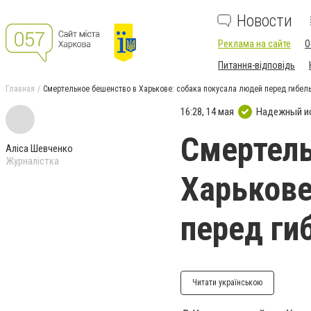
Новости
Реклама на сайте
О
Питання-відповідь
Главная
Смертельное бешенство в Харькове: собака покусала людей перед гибел
16:28, 14 мая
Надежный и
Смертель
Аліса Шевченко
Журналістка
Харькове
перед ги
Читати українською