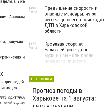
ладельца. Уже
Превышение скорости и
14:48
Вчера
опасные маневры: из-за
ания. Анализы
чего чаще всего происходят
ДТП в Харьковской
области
ым, получают
Кровавая ссора на
13:50
Вчера
Балаклейщине: двое
мужчин выжили после
ограничения и
ножевого приступа
х
В Харькове втрое вырастет
13:10
Вчера
тариф на воду и водоотвод
ТОП НОВОСТИ
 и для людей.
питомцев.
Прогноз погоды в
Харькове на 1 августа:
лать прививки
и необходимо
лето в разгаре.