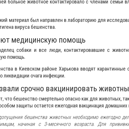
ней больное животное контактировало с членами семьи в
ский материал был направлен в лабораторию для исследов
тигена вируса бешенства.
ют медицинскую помощь
делец собаки и все люди, контактировавшие с животн
ую помощь.
нства в Киевском районе Харькова вводят карантинные 
о ликвидации очага инфекции.
звали срочно вакцинировать животны
, что бешенство смертельно опасно как для животных, так
собом защиты остается ежегодная вакцинация домашних 
едопущения бешенства животных необходимо ежегодно де
мцам, начиная с 3-месячного возраста. Для прививк