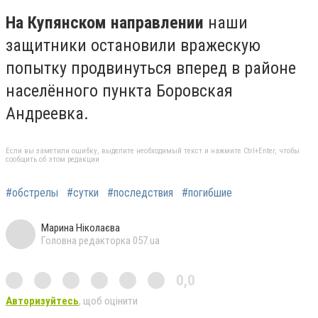
На Купянском направлении
наши
защитники остановили вражескую
попытку продвинуться вперед в районе
населённого пункта Боровская
Андреевка.
Если вы заметили ошибку, выделите необходимый текст и нажмите Ctrl+Enter, чтобы
сообщить об этом редакции
#обстрелы
#сутки
#последствия
#погибшие
Марина Ніколаєва
Головна редакторка 057.ua
0,0
Авторизуйтесь
, щоб оцінити