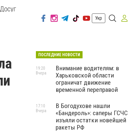
Досуг
Укр
ПОСЛЕДНИЕ НОВОСТИ
ла
Внимание водителям: в
19:20
Вчера
Харьковской области
ли
ограничат движение
временной переправой
В Богодухове нашли
17:10
Вчера
«Бандероль»: саперы ГСЧС
изъяли остатки новейшей
ракеты РФ