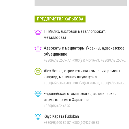
ПРЕДПРИЯТИЯ ХАРЬКОВА
ТГ Милих, листовой металлопрокат,
металлобаза
Адвокаты и медиаторы Украины, адвокатское
объединение
+380(67)352-77-77, +380(99)740-16-73, +380(97)352-77-00
Alex House, строительная компания, ремонт
квартир, машинная штукатурка
+380(66)600-80-80, +380(73)600-80-80, +380(97)600-80-80
Европейская стоматология, эстетическая
стоматология в Харькове
+380(66)402-42-32
Клуб Каратэ Fudokan
+380(98)960-85-87, +380(50)927-60-83