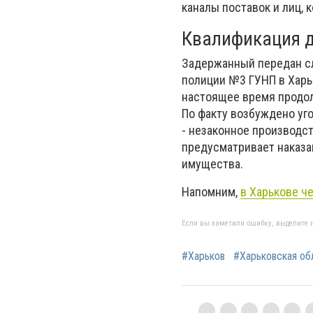
каналы поставок и лиц, 
Квалификация 
Задержанный передан сл
полиции №3 ГУНП в Харь
настоящее время продол
По факту возбуждено уго
- незаконное производст
предусматривает наказа
имущества.
Напомним,
в Харькове ч
Если вы заметили ошибку, выделите н
#Харьков
#Харьковская об