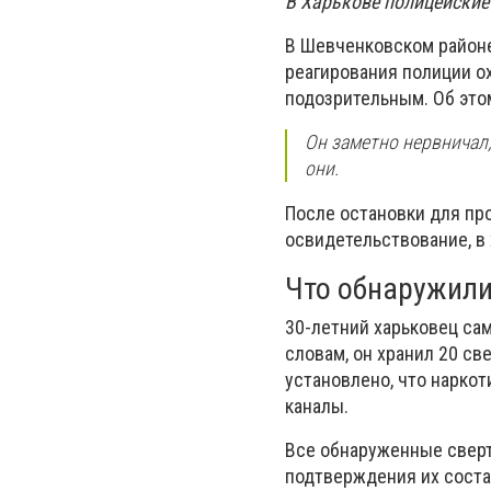
В Харькове полицейские
В Шевченковском районе
реагирования полиции о
подозрительным. Об это
Он заметно нервничал,
они.
После остановки для пр
освидетельствование, в
Что обнаружил
30-летний харьковец са
словам, он хранил 20 с
установлено, что нарко
каналы.
Все обнаруженные сверт
подтверждения их соста