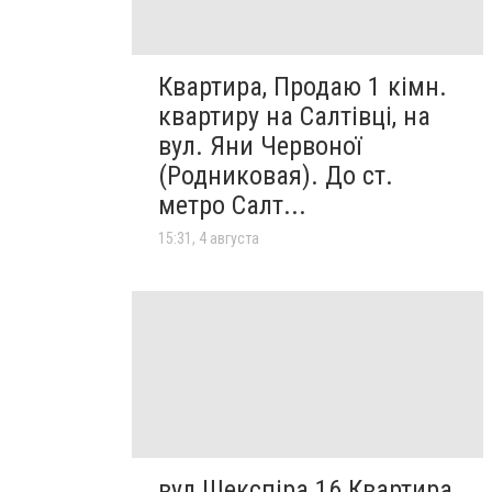
Квартира, Продаю 1 кімн.
квартиру на Салтівці, на
вул. Яни Червоної
(Родниковая). До ст.
метро Салт...
15:31, 4 августа
вул Шекспіра 16 Квартира,