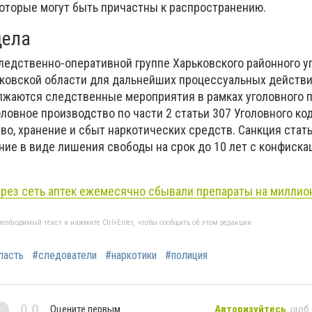
которые могут быть причастны к распространению.
дела
едственно-оперативной группе Харьковского районного у
ковской области для дальнейших процессуальных действи
жаются следственные мероприятия в рамках уголовного п
ловное производство по части 2 статьи 307 Уголовного ко
во, хранение и сбыт наркотических средств. Санкция стат
ние в виде лишения свободы на срок до 10 лет с конфиска
ерез сеть аптек ежемесячно сбывали препараты на миллио
еобходимый текст и нажмите Ctrl+Enter, чтобы сообщить об этом редакции
ласть
#следователи
#наркотики
#полиция
0,0
Оцените первым
Авторизуйтесь
, щоб