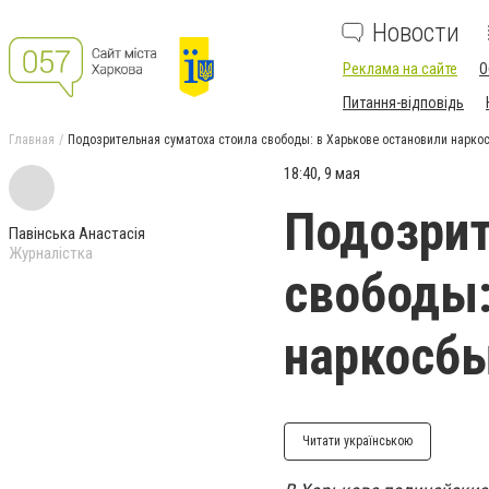
Новости
Реклама на сайте
О
Питання-відповідь
Главная
Подозрительная суматоха стоила свободы: в Харькове остановили нарко
18:40, 9 мая
Подозрит
Павінська Анастасія
Журналістка
свободы:
наркосб
Читати українською