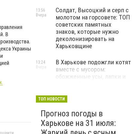
Солдат, Высоцкий и серп с
13:56
Вчера
молотом на горсовете: ТОП
советских памятных
правления
знаков, которые нужно
й. В
деколонизировать на
роизводства.
Харьковщине
декса Украины
ьи
В Харькове подожгли котят
13:24
цией
Вчера
вместе с мусором:
обожженные усы, лапки и
н.
нос, - ФОТО
100 тысяч за работу в ГСЧС
ТОП НОВОСТИ
12:47
Вчера
и «бронь»: в Харькове
Прогноз погоды в
разоблачили схему
торговли влиянием
Харькове на 31 июля:
Жаркий день с ясным
 оцінити