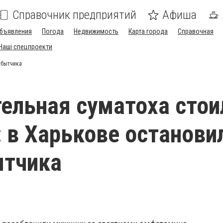
Справочник предприятий
Афиша
бъявления
Погода
Недвижимость
Карта города
Справочная
Наші спецпроекти
сбытчика
ельная суматоха стои
 в Харькове останови
ытчика