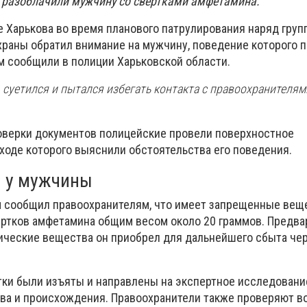
 разоблачили мужчину со свертками амфетамина.
 Харькова во время планового патрулирования наряд груп
храны обратил внимание на мужчину, поведение которого 
м сообщили в полиции Харьковской области.
 суетился и пытался избегать контакта с правоохранителям
оверки документов полицейские провели поверхностное
 ходе которого выяснили обстоятельства его поведения.
и у мужчины
м сообщил правоохранителям, что имеет запрещенные веще
вертков амфетамина общим весом около 20 граммов. Предва
тические вещества он приобрел для дальнейшего сбыта чер
ки были изъяты и направлены на экспертное исследовани
ва и происхождения. Правоохранители также проверяют 