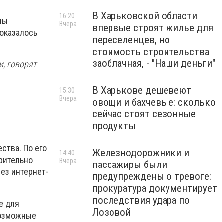
В Харьковской области
16:20
пы
Вчера
впервые строят жилье для
показалось
переселенцев, но
стоимость строительства
заоблачная, - "Наши деньги"
и, говорят
В Харькове дешевеют
15:30
Вчера
овощи и бахчевые: сколько
сейчас стоят сезонные
продукты
ства. По его
Железнодорожники и
14:40
рительно
Вчера
пассажиры были
ез интернет-
предупреждены о тревоге:
прокуратура документирует
последствия удара по
е для
Лозовой
возможные