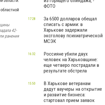
из горящего блиндажа, -
й области.
ФОТО
 областной
За 6500 долларов обещал
17:28
списать с армии: в
бщины
Харькове задержали
радала 42-
эксголову психиатрической
ли ранения
МСЭК
Россияне убили двух
16:32
человек на Харьковщине:
еще четверо пострадали в
результате обстрела
В Харькове ветеранам
15:50
дадут ваучеры на открытие
и развитие бизнеса:
стартовал прием заявок