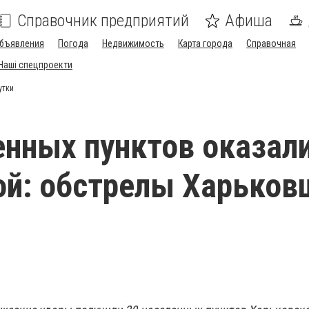
Справочник предприятий
Афиша
бъявления
Погода
Недвижимость
Карта города
Справочная
Наші спецпроекти
утки
енных пунктов оказал
ой: обстрелы Харько