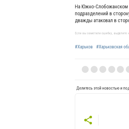
На Южно-Слобожанском 
подразделений в сторон
дважды атаковал в стор
Если вы заметили ошибку, выделите н
#Харьков
#Харьковская об
Делитесь этой новостью и по