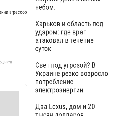
небом.
х
ении агрессор
Харьков и область под
ударом: где враг
атаковал в течение
суток
 оцінити
Свет под угрозой? В
Украине резко возросло
потребление
электроэнергии
Два Lexus, дом и 20
тысяч долларов