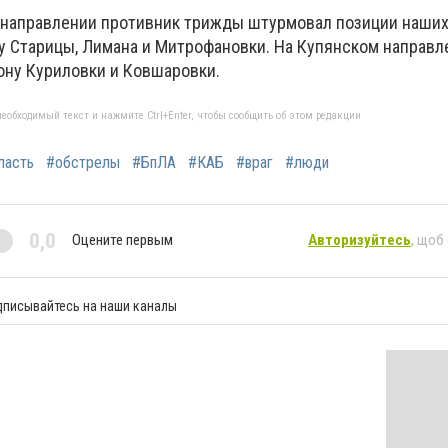
направлении противник трижды штурмовал позиции наши
у Старицы, Лимана и Митрофановки. На Купянском направл
ону Куриловки и Ковшаровки.
еобходимый текст и нажмите Ctrl+Enter, чтобы сообщить об этом редакции
ласть
#обстрелы
#БпЛА
#КАБ
#враг
#люди
0,0
Оцените первым
Авторизуйтесь
, щоб
дписывайтесь на наши каналы