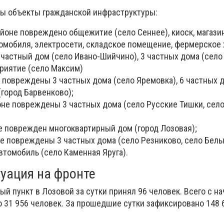
ы объекты гражданской инфраструктуры:
йоне повреждено общежитие (село Сеннее), киоск, магазин
томобиля, электросети, складское помещение, фермерское
 частный дом (село Ивано-Шийчино), 3 частных дома (село
риятие (село Максим)
 повреждены 3 частных дома (село Яремовка), 6 частных д
(город Барвенково);
оне повреждены 3 частных дома (село Русские Тишки, село
е поврежден многоквартирный дом (город Лозовая);
не повреждены 3 частных дома (село Резниково, село Белы
втомобиль (село Каменная Яруга).
туация на фронте
й пункт в Лозовой за сутки принял 96 человек. Всего с на
о 31 956 человек. За прошедшие сутки зафиксировано 148