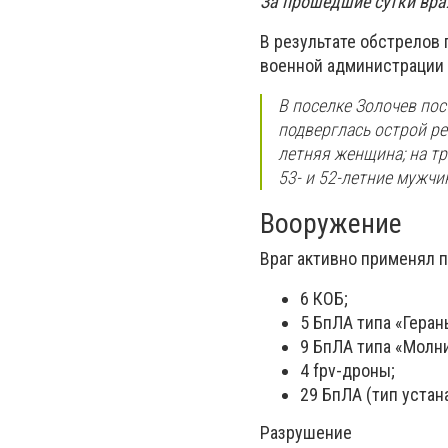
За прошедшие сутки вра
В результате обстрелов 
военной администрации 
В поселке Золочев по
подверглась острой ре
летняя женщина; на т
53- и 52-летние мужчи
Вооружение
Враг активно применял 
6 КОБ;
5 БпЛА типа «Герань
9 БпЛА типа «Молн
4 fpv-дроны;
29 БпЛА (тип устан
Разрушение