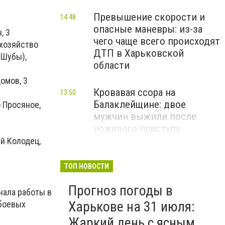
Превышение скорости и
14:48
опасные маневры: из-за
, 3
чего чаще всего происходят
 хозяйство
ДТП в Харьковской
 Шубы),
области
омов, 3
Кровавая ссора на
13:50
Балаклейщине: двое
 Просяное,
мужчин выжили после
ножевого приступа
й Колодец,
В Харькове втрое вырастет
13:10
тариф на воду и водоотвод
ТОП НОВОСТИ
Прогноз погоды в
чала работы в
Харькове на 31 июля:
 боевых
Жаркий день с ясным