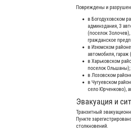
Повреждены и разрушен
в Богодуховском ра
админздания, 3 ав
(поселок Золочев),
гражданское предп
в Изюмском районе
автомобиля, гараж 
в Харьковском рай
поселок Ольшаны);
в Лозовском район
в Чугуевском райо
село Юрченково), а
Эвакуация и си
Транзитный эвакуационны
Пункте зарегистрирован
столкновений.