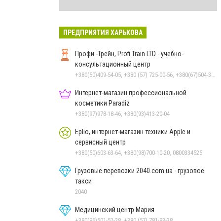
ПРЕДПРИЯТИЯ ХАРЬКОВА
Профи -Трейн, Profi Train LTD - учебно-
консультационный центр
+380(50)409-54-05, +380 (57) 725-00-56, +380(67)504-30-74
Интернет-магазин профессиональной
косметики Paradiz
+380(97)978-18-46, +380(93)413-20-04
Eplio, интернет-магазин техники Apple и
сервисный центр
+380(50)603-63-64, +380(98)700-10-20, 0800334525
Грузовые перевозки 2040.com.ua - грузовое
такси
2040
Медицинский центр Мария
+380(96)501-52-28, +380 (57) 781-93-38