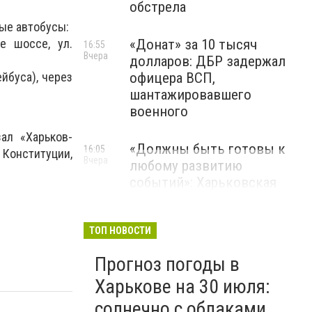
обстрела
ые автобусы:
«Донат» за 10 тысяч
е шоссе, ул.
16:55
Вчера
долларов: ДБР задержал
офицера ВСП,
ейбуса), через
шантажировавшего
военного
ал «Харьков-
«Должны быть готовы к
16:05
 Конституции,
Вчера
любому развитию
событий»: Харьковская
область развернет десятки
новых пунктов обогрева
ТОП НОВОСТИ
Прогноз погоды в
Харькове на 30 июля:
солнечно с облаками.