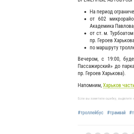
На период огранич
от 602 микрорайо
Академика Павлова,
от ст. м. Турбоато
пр. Героев Харькова
по маршруту тролле
Вечером, с 19:00, буд
Пассажирский» до парка
пр. Героев Харькова).
Напомним,
Харьков част
Если вы заметили ошибку, выделите н
#троллейбус
#трамвай
#т