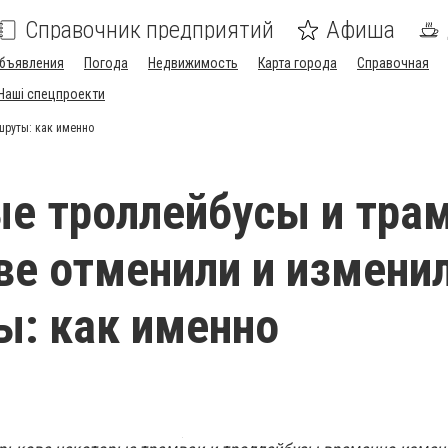
Справочник предприятий
Афиша
бъявления
Погода
Недвижимость
Карта города
Справочная
Наші спецпроекти
шруты: как именно
е троллейбусы и тра
ве отменили и измени
: как именно