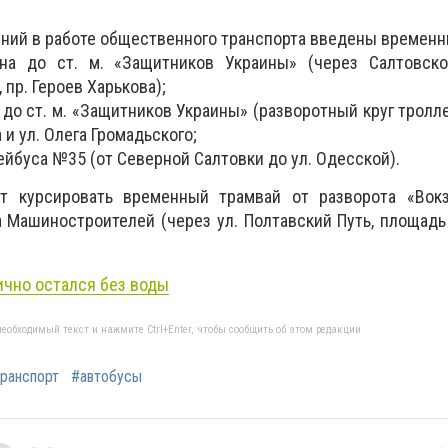
ений в работе общественного транспорта введены временн
на до ст. м. «Защитников Украины» (через Салтовско
 пр. Героев Харькова);
м до ст. м. «Защитников Украины» (разворотный круг тролл
 и ул. Олега Громадьского;
йбуса №35 (от Северной Салтовки до ул. Одесской).
ет курсировать временный трамвай от разворота «Вокз
 Машиностроителей (через ул. Полтавский Путь, площадь
ично остался без воды
еобходимый текст и нажмите Ctrl+Enter, чтобы сообщить об этом редакции
ранспорт
#автобусы