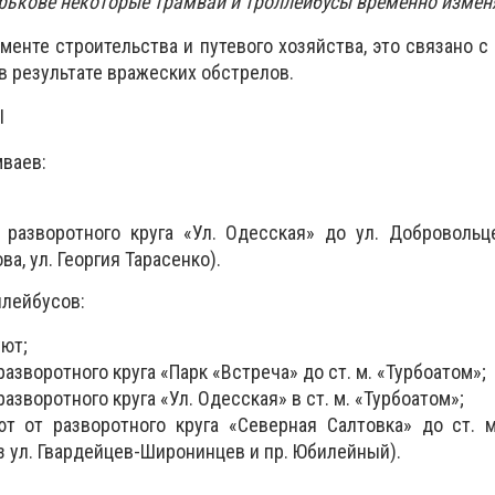
Харькове некоторые трамваи и троллейбусы временно изме
менте строительства и путевого хозяйства, это связано с
в результате вражеских обстрелов.
Ы
мваев:
разворотного круга «Ул. Одесская» до ул. Добровольц
ва, ул. Георгия Тарасенко).
ллейбусов:
уют;
разворотного круга «Парк «Встреча» до ст. м. «Турбоатом»;
азворотного круга «Ул. Одесская» в ст. м. «Турбоатом»;
т от разворотного круга «Северная Салтовка» до ст. 
з ул. Гвардейцев-Широнинцев и пр. Юбилейный).