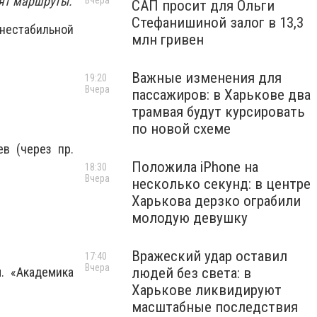
нят маршруты.
Вчера
САП просит для Ольги
Стефанишиной залог в 13,3
 нестабильной
млн гривен
Важные изменения для
19:20
Вчера
пассажиров: в Харькове два
трамвая будут курсировать
по новой схеме
ев (через пр.
Положила iPhone на
18:30
Вчера
несколько секунд: в центре
Харькова дерзко ограбили
молодую девушку
Вражеский удар оставил
17:40
Вчера
м. «Академика
людей без света: в
Харькове ликвидируют
масштабные последствия