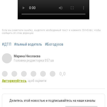
Если вы заметили ошибку, выделите необходимый текст и нажмите Ctrl+Enter, чтобы
сообщить об этом редакции
#ДТП
#пьяный водитель
#Богодухов
Марина Ніколаєва
Головна редакторка 057.ua
0,0
Авторизуйтесь
, щоб оцінити
Делитесь этой новостью и подписывайтесь на наши каналы