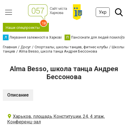
Укр
18
Наши спецпроекты
Л
Лікування залежності в Харкові
П
Пансіонати для людей похилого в
Главная
Досуг
Спортзалы, школы танцев, фитнес клубы
Школы
танцев
Alma Besso, школа танца Андрея Бессонова
Alma Besso, школа танца Андрея
Бессонова
Описание
Харьков, площадь Конституции, 24, 4 этаж,
Конференц-зал