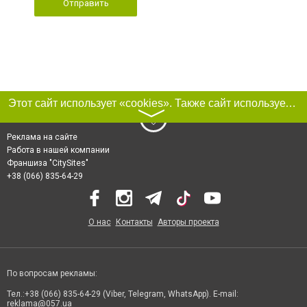
Отправить
Этот сайт использует «cookies». Также сайт использует интернет-сервис для сбора технических данных касательно посетителей с целью получения маркетинговой и статистической информации. Условия обработки данных посетителей сайта см.
〉
Реклама на сайте
Работа в нашей компании
Франшиза "CitySites"
+38 (066) 835-64-29
О нас
Контакты
Авторы проекта
По вопросам рекламы:
Тел.:+38 (066) 835-64-29 (Viber, Telegram, WhatsApp). E-mail:
reklama@057.ua