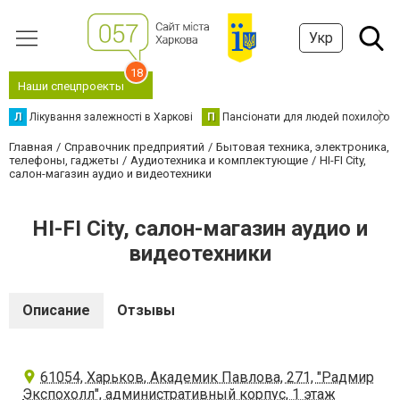
Укр
18
Наши спецпроекты
Л
Лікування залежності в Харкові
П
Пансіонати для людей похилого в
Главная
Справочник предприятий
Бытовая техника, электроника,
телефоны, гаджеты
Аудиотехника и комплектующие
HI-FI City,
салон-магазин аудио и видеотехники
HI-FI City, салон-магазин аудио и
видеотехники
Описание
Отзывы
61054, Харьков, Академик Павлова, 271, "Радмир
Экспохолл", административный корпус, 1 этаж