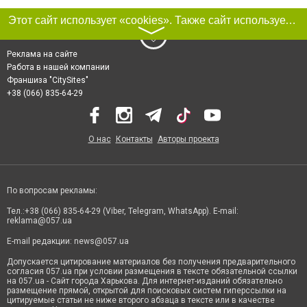
Этот сайт использует «cookies». Также сайт использует интернет-сервис для сбора технических данных касательно посетителей с целью получения маркетинговой и статистической информации. Условия обработки данных посетителей сайта см.
〉
Реклама на сайте
Работа в нашей компании
Франшиза "CitySites"
+38 (066) 835-64-29
О нас
Контакты
Авторы проекта
По вопросам рекламы:
Тел.:+38 (066) 835-64-29 (Viber, Telegram, WhatsApp). E-mail:
reklama@057.ua
E-mail редакции:
news@057.ua
Допускается цитирование материалов без получения предварительного
согласия 057.ua при условии размещения в тексте обязательной ссылки
на 057.ua - Сайт города Харькова. Для интернет-изданий обязательно
размещение прямой, открытой для поисковых систем гиперссылки на
цитируемые статьи не ниже второго абзаца в тексте или в качестве