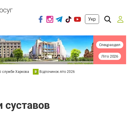
осуг
Укр
Спецраздел
Літо 2026
кі служби Харкова
В
Відпочинок літо 2026
и суставов