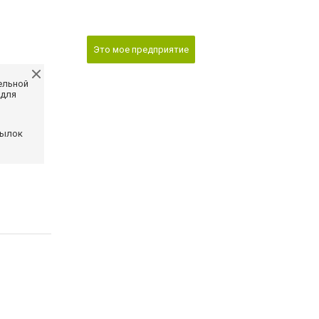
Это мое предприятие
ельной
 для
сылок