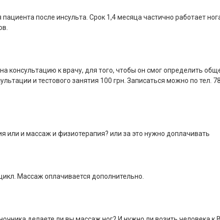
пациента после инсульта. Срок 1,4 месяца частично работает нога
ов.
на консультацию к врачу, для того, чтобы он смог определить общ
ьтации и тестового занятия 100 грн. Записаться можно по тел. 78
ия или и массаж и физиотерапия? или за это нужно доплачивать
цикл. Массаж оплачивается дополнительно.
очника делаете ли вы массаж ног? И нужно ли возить человека к 