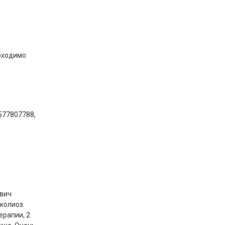
обходимо
577807788,
ович
колиоз.
ерапии, 2