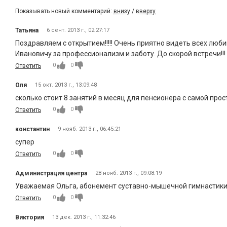
Показывать новый комментарий:
внизу
/
вверху
Татьяна
6 сент. 2013 г., 02:27:17
Поздравляем с открытием!!!!! Очень приятно видеть всех лю
Ивановичу за профессионализм и заботу. До скорой встречи!!!
0
0
Ответить
Оля
15 окт. 2013 г., 13:09:48
сколько стоит 8 занятий в месяц для пенсионера с самой про
0
0
Ответить
константин
9 нояб. 2013 г., 06:45:21
супер
0
0
Ответить
Администрация центра
28 нояб. 2013 г., 09:08:19
Уважаемая Ольга, абонемент суставно-мышечной гимнастики (8
0
0
Ответить
Виктория
13 дек. 2013 г., 11:32:46