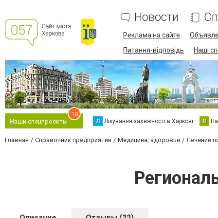
Новости
Сп
Реклама на сайте
Объявл
Питання-відповідь
Наші с
18
Л
Лікування залежності в Харкові
П
Па
Наши спецпроекты
Главная
Справочник предприятий
Медицина, здоровье
Лечение п
Региональ
Описание
Отзывы (22)