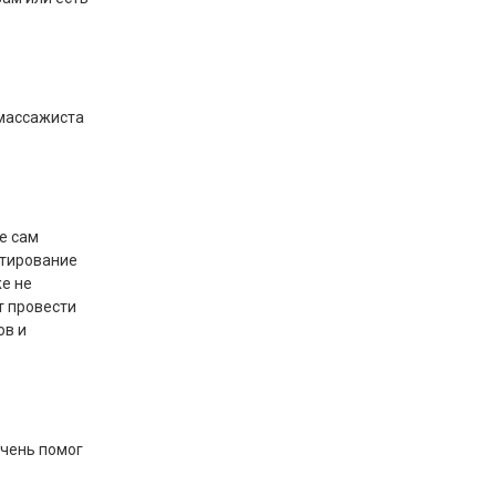
 массажиста
е сам
стирование
е не
т провести
ов и
Очень помог