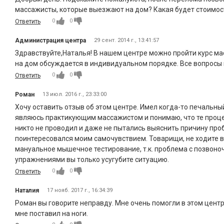
массажисты, которые выезжают на дом? Какая будет стоимос
0
0
Ответить
Администрация центра
29 сент. 2014 г., 13:41:57
Здравствуйте,Наталья! В нашем центре можно пройти курс м
на дом обсуждается в индивидуальном порядке. Все вопросы п
0
0
Ответить
Роман
13 июл. 2016 г., 23:33:00
Хочу оставить отзыв об этом центре. Имел когда-то печальн
являюсь практикующим массажистом и понимаю, что те проце
никто не проводил и даже не пытались выяснить причину про
поинтересовался моим самочувствием. Товарищи, не ходите в
мануальное мышечное тестирование, т.к. проблема с позвон
упражнениями вы только усугубите ситуацию.
0
0
Ответить
Наталия
17 нояб. 2017 г., 16:34:39
Роман вы говорите неправду. Мне очень помогли в этом центре
мне поставил на ноги.