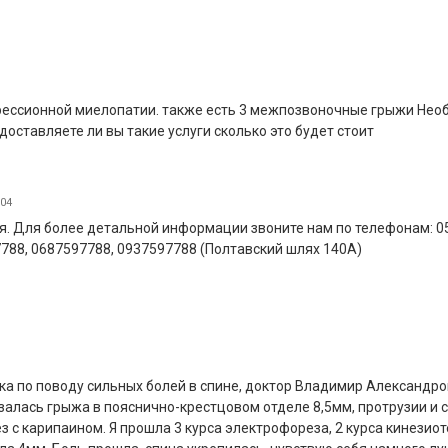
прессионной миелопатии. также есть 3 межпозвоночные грыжи Не
оставляете ли вы такие услуги сколько это будет стоит
:04
я. Для более детальной информации звоните нам по телефонам: 0
7788, 0687597788, 0937597788 (Полтавский шлях 140А)
ика по поводу сильных болей в спине, доктор Владимир Александр
алась грыжа в пояснично-крестцовом отделе 8,5мм, протрузии и с
с карипаином. Я прошла 3 курса электрофореза, 2 курса кинезиот