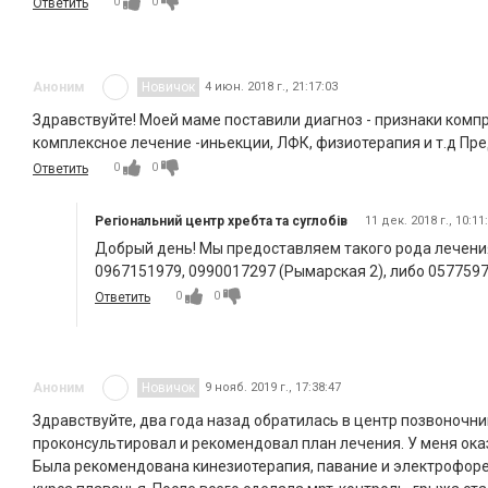
0
0
Ответить
Аноним
Новичок
4 июн. 2018 г., 21:17:03
Здравствуйте! Моей маме поставили диагноз - признаки ком
комплексное лечение -иньекции, ЛФК, физиотерапия и т.д Пред
0
0
Ответить
Регіональний центр хребта та суглобів
11 дек. 2018 г., 10:11
Добрый день! Мы предоставляем такого рода лечени
0967151979, 0990017297 (Рымарская 2), либо 057759
0
0
Ответить
Аноним
Новичок
9 нояб. 2019 г., 17:38:47
Здравствуйте, два года назад обратилась в центр позвоночн
проконсультировал и рекомендовал план лечения. У меня оказ
Была рекомендована кинезиотерапия, павание и электрофорез 