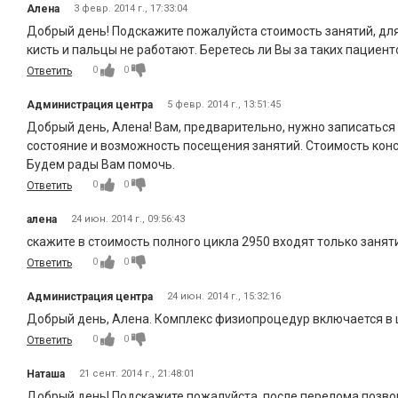
Алена
3 февр. 2014 г., 17:33:04
Добрый день! Подскажите пожалуйста стоимость занятий, для 
кисть и пальцы не работают. Беретесь ли Вы за таких пациент
0
0
Ответить
Администрация центра
5 февр. 2014 г., 13:51:45
Добрый день, Алена! Вам, предварительно, нужно записаться 
состояние и возможность посещения занятий. Стоимость консул
Будем рады Вам помочь.
0
0
Ответить
алена
24 июн. 2014 г., 09:56:43
скажите в стоимость полного цикла 2950 входят только занят
0
0
Ответить
Администрация центра
24 июн. 2014 г., 15:32:16
Добрый день, Алена. Комплекс физиопроцедур включается в 
0
0
Ответить
Наташа
21 сент. 2014 г., 21:48:01
Добрый день! Подскажите пожалуйста, после перелома позвон