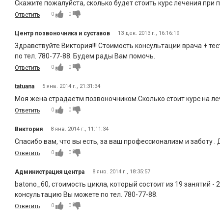
Скажите пожалуйста, сколько будет стоить курс лечения при
0
0
Ответить
Центр позвоночника и суставов
13 дек. 2013 г., 16:16:19
Здравствуйте Виктория!!! Стоимость консультации врача + те
по тел. 780-77-88. Будем рады Вам помочь.
0
0
Ответить
tatuana
5 янв. 2014 г., 21:31:34
Моя жена страдаетм позвоночником.Сколько стоит курс на л
0
0
Ответить
Виктория
8 янв. 2014 г., 11:11:34
Спасибо вам, что вы есть, за ваш профессионализм и заботу . 
0
0
Ответить
Администрация центра
8 янв. 2014 г., 18:35:57
batono_60, стоимость цикла, который состоит из 19 занятий - 2
консультацию Вы можете по тел. 780-77-88.
0
0
Ответить