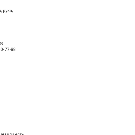
, рука,
ее
0-77-88.
Вам или есть