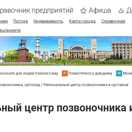
равочник предприятий
Афиша
Д
ения
Погода
Недвижимость
Карта города
Справочная
пецпроекти
нсіонати для людей похилого віку
Р
Розміститися у довіднику
М
Місь
озвоночника, ортопед
Региональный центр позвоночника и суставов
ный центр позвоночника 