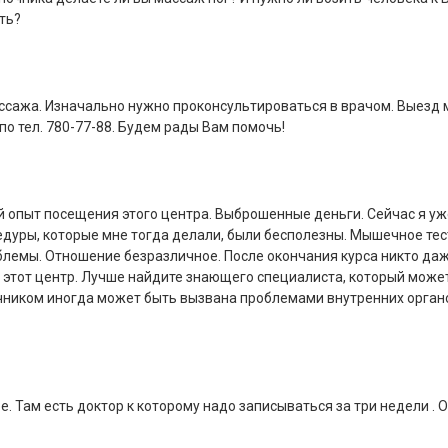
ть?
ассажа. Изначально нужно проконсультироваться в врачом. Выезд
о тел. 780-77-88. Будем рады Вам помочь!
ый опыт посещения этого центра. Выброшенные деньги. Сейчас я уж
дуры, которые мне тогда делали, были бесполезны. Мышечное те
блемы. Отношение безразличное. После окончания курса никто даж
 этот центр. Лучше найдите знающего специалиста, который може
очником иногда может быть вызвана проблемами внутренних орган
. Там есть доктор к которому надо записываться за три недели . 