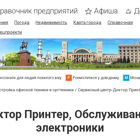
равочник предприятий
Афиша
Д
ения
Погода
Недвижимость
Карта города
Справочная
пецпроекти
нсіонати для людей похилого віку
Р
Розміститися у довіднику
М
Місь
стройка офисной техники и оргтехники
Сервисный центр-Доктор Принт
тор Принтер, Обслуживан
электроники