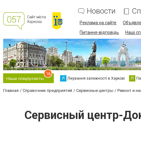
Новости
Сп
Реклама на сайте
Объявл
Питання-відповідь
Наші с
18
Л
Лікування залежності в Харкові
П
Па
Наши спецпроекты
Главная
Справочник предприятий
Сервисные центры
Ремонт и на
Сервисный центр-Док