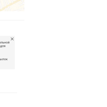
ельной
 для
сылок