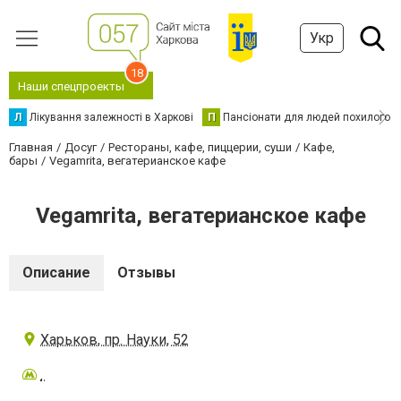
Укр
18
Наши спецпроекты
Л
Лікування залежності в Харкові
П
Пансіонати для людей похилого в
Главная
Досуг
Рестораны, кафе, пиццерии, суши
Кафе,
бары
Vegamrita, вегатерианское кафе
Vegamrita, вегатерианское кафе
Описание
Отзывы
Харьков, пр. Науки, 52
.