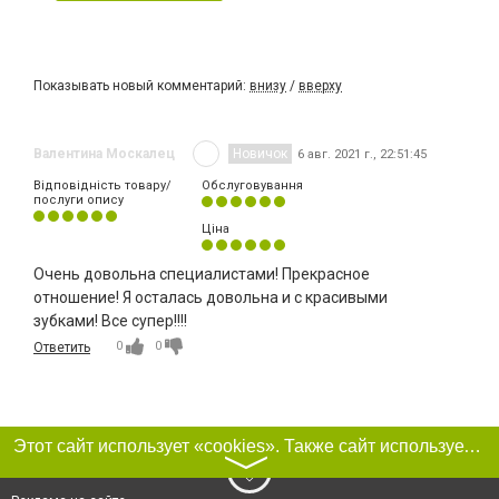
Показывать новый комментарий:
внизу
/
вверху
Валентина Москалец
Новичок
6 авг. 2021 г., 22:51:45
Відповідність товару/
Обслуговування
послуги опису
Ціна
Очень довольна специалистами! Прекрасное
отношение! Я осталась довольна и с красивыми
зубками! Все супер!!!!
0
0
Ответить
Этот сайт использует «cookies». Также сайт использует интернет-сервис для сбора технических данных касательно посетителей с целью получения маркетинговой и статистической информации. Условия обработки данных посетителей сайта см.
〉