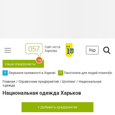
Укр
18
Наши спецпроекты
Л
Лікування залежності в Харкові
П
Пансіонати для людей похилого в
Главная
Справочник предприятий
Шоппинг
Национальная
одежда
Национальная одежда Харьков
+ Добавить предприятие