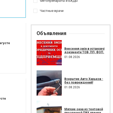
Фитопрепараты и БАДы
Частные врачи
Объявления
вгусте
Внесення змін в установчі
документи ТОВ, ПП, ФОП.
01.08.2026
Вскрытие Авто Харьков -
без повреждений!
01.08.2026
усте
Мягкие окна из тентовой
прозрачной ПВХ пленки.