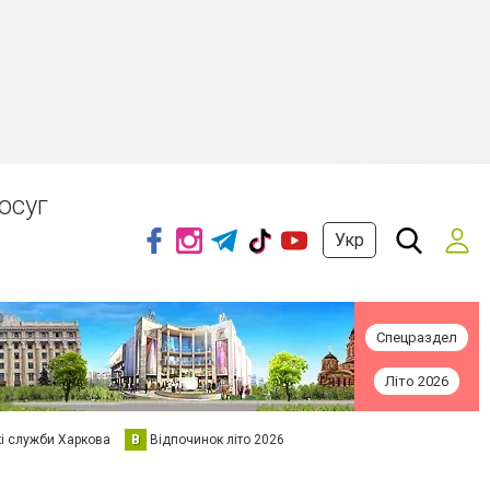
осуг
Укр
Спецраздел
Літо 2026
кі служби Харкова
В
Відпочинок літо 2026