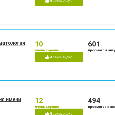
Я рекомендую
Пластика десневого края
Пластика ясенного 
Пломбирование каналов
Подготовка к прот
огии
Рентген зубов
Рецессия десен
Стразы и скайсы
Удаление зуба
Удаление нерва
Удаление постоянно
бов
Художественная реставрация
Чистка зубов
зубов
оматология
10
601
Эстетическая реставрация
очень хорошо
просмотр в авг
Я рекомендую
ия имени
12
494
очень хорошо
просмотра в ав
Я рекомендую