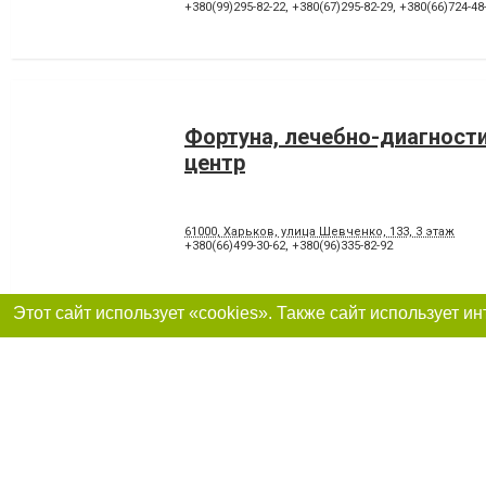
+380(99)295-82-22
,
+380(67)295-82-29
,
+380(66)724-48
Фортуна, лечебно-диагност
центр
61000, Харьков, улица Шевченко, 133, 3 этаж
+380(66)499-30-62
,
+380(96)335-82-92
Стоматологическая Клиник
Харьков, проспект Победы, 85
+380(99)644-54-70
,
+380(68)850-99-79