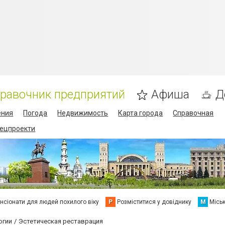
равочник предприятий
Афиша
Д
ения
Погода
Недвижимость
Карта города
Справочная
пецпроекти
нсіонати для людей похилого віку
Р
Розміститися у довіднику
М
Місь
огии
Эстетическая реставрация