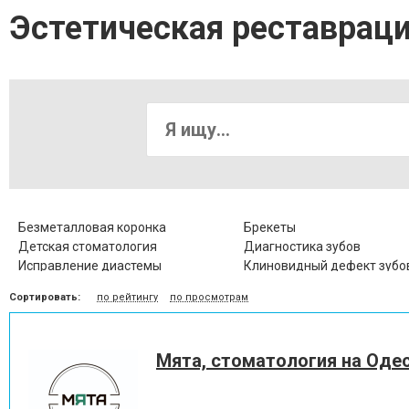
Эстетическая реставрац
Безметалловая коронка
Брекеты
Детская стоматология
Диагностика зубов
Исправление диастемы
Клиновидный дефект зубо
Коронка металлокерамическая
Коронка цельнокерамичес
Сортировать:
по рейтингу
по просмотрам
Лечение альвеолита
Лечение гингивита
Лечение десен
Лечение заболевания висо
нижнечелюстного сустава
Мята, стоматология на Оде
Лечение кариеса
Лечение корневых канало
Лечение пародонтоза
Лечение периодонтита
Лечение пульпита
Лечение стоматита