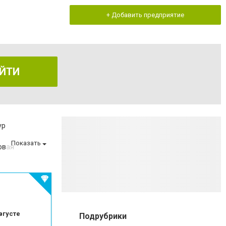
+ Добавить предприятие
ЙТИ
ур
Показать
овая
оматологии
 эмали зубов
беременности
та
зом
вгусте
Подрубрики
матологии