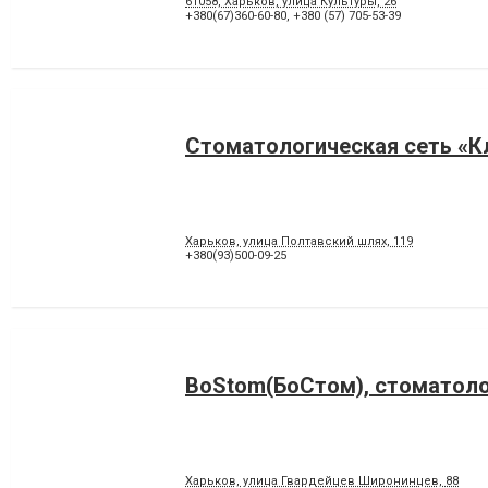
61058, Харьков, улица Культуры, 26
+380(67)360-60-80
,
+380 (57) 705-53-39
Стоматологическая сеть «К
Харьков, улица Полтавский шлях, 119
+380(93)500-09-25
BoStom(БоСтом), стоматол
Харьков, улица Гвардейцев Широнинцев, 88