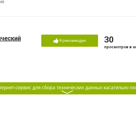
-65
ический
30
Я рекомендую
просмотров в а
〉
а Морозова
12
30
очень хорошо
просмотров в а
Я рекомендую