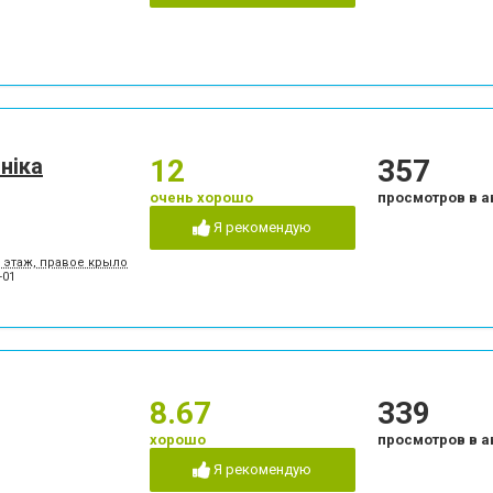
ніка
12
357
очень хорошо
просмотров в а
Я рекомендую
5 этаж, правое крыло
-01
8.67
339
хорошо
просмотров в а
Я рекомендую