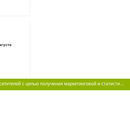
вгусте
Этот сайт использует «cookies». Также сайт использует интернет-сервис для сбора технических данных касательно посетителей с целью получения маркетинговой и статистической информации. Условия обработки данных посетителей сайта см.
вгусте