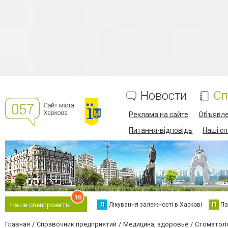
Новости
Сп
Реклама на сайте
Объявл
Питання-відповідь
Наші с
18
Л
Лікування залежності в Харкові
П
Па
Наши спецпроекты
Главная
Справочник предприятий
Медицина, здоровье
Стоматол