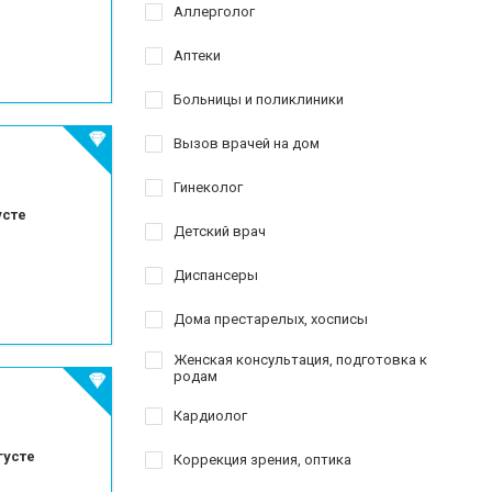
краю
Аллерголог
езированию
Аптеки
Больницы и поликлиники
го зуба
Вызов врачей на дом
Гинеколог
усте
Детский врач
Диспансеры
Дома престарелых, хосписы
Женская консультация, подготовка к
родам
Кардиолог
густе
Коррекция зрения, оптика