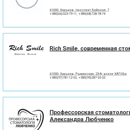
Отбеливание зубов
Панорамный снимок
Пластины для исправления
Пломбирование зубов
61000, Харьков, проспект Байрона, 7
прикуса
+380(66)323-79-11
,
+380(68)728-78-74
Протезирование на имплантат
Пьезохирургия в стоматол
Рецессия десны
Снятие зубного камня
Удаление зуба мудрости
Удаление молочного зуба
Фторирование зубов и
Хирургическое лечение зу
восстановление эмали
Rich Smile, современная ст
Шинирование зубов
Элайнеры
61000, Харьков, Рымарская, 23-А, возле ХАТОБа
+380(97)781-12-55
,
+380(99)287-55-55
Профессорская стоматолог
Александра Любченко