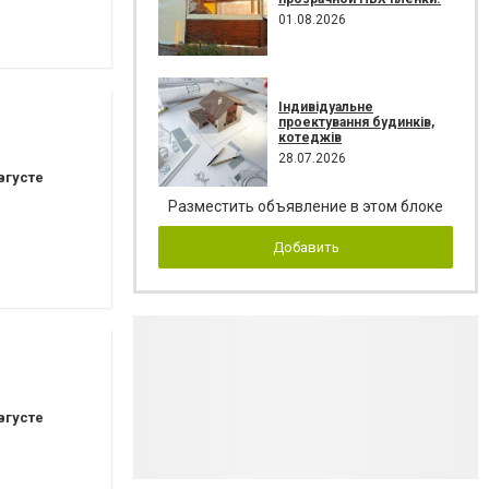
01.08.2026
Індивідуальне
проектування будинків,
котеджів
28.07.2026
вгусте
Разместить объявление в этом блоке
Добавить
вгусте