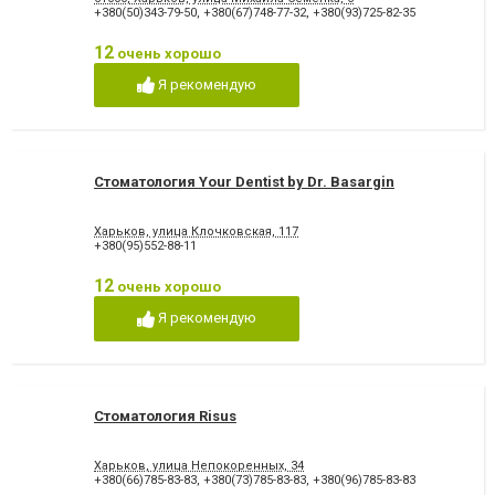
+380(50)343-79-50
,
+380(67)748-77-32
,
+380(93)725-82-35
12
очень хорошо
Я рекомендую
Стоматология Your Dentist by Dr. Basargin
Харьков, улица Клочковская, 117
+380(95)552-88-11
12
очень хорошо
Я рекомендую
Стоматология Risus
Харьков, улица Непокоренных, 34
+380(66)785-83-83
,
+380(73)785-83-83
,
+380(96)785-83-83