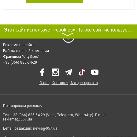
Этот сайт использует «cookies». Также сайт использует интернет-сервис для сбора технических данных касательно посетителей с целью получения маркетинговой и статистической информации. Условия обработки данных посетителей сайта см.
〉
Реклама на сайте
Работа в нашей компании
Франшиза "CitySites"
+38 (066) 835-64-29
О нас
Контакты
Авторы проекта
По вопросам рекламы:
Тел.:+38 (066) 835-64-29 (Viber, Telegram, WhatsApp). E-mail:
reklama@057.ua
E-mail редакции:
news@057.ua