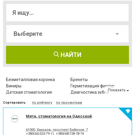
НАЙТИ
Безметалловая коронка
Брекеты
Виниры
Герметизация фиссур
Показать
Детская стоматология
Диагностика зубов
Зубные протезы
Имплантация зубов
Сортировать:
по рейтингу
по просмотрам
Исправление диастемы
Клиновидный дефект зубов
Компьютерная томография
Коронка безметалловая
зубов
Мята, стоматология на Одесской
Коронка
Коронка
металлокерамическая
цельнокерамическая
61000, Харьков, проспект Байрона, 7
Лазерное отбеливание
Лазеротерапия в
+380(66)323-79-11
,
+380(68)728-78-74