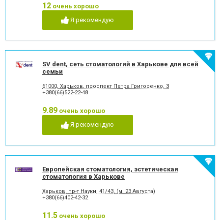
имплантат
стоматологии
12
очень хорошо
Рентген зубов
Рецессия десен
Я рекомендую
Рецессия десны
Снятие зубного камня
Стразы и скайсы
Удаление зуба
Удаление зуба мудрости
Удаление молочного зуба
Удаление нерва
Удаление постоянного зуба
SV dent, сеть стоматологий в Харькове для всей
Фторирование зубов и
Хирургическое лечение
семьи
восстановление эмали
зубов
Художественная
Чистка зубов
61000, Харьков, проспект Петра Григоренко, 3
реставрация зубов
+380(66)522-22-48
Шинирование зубов
Элайнеры
9.89
очень хорошо
Эстетическая реставрация
Я рекомендую
Европейская стоматология, эстетическая
стоматология в Харькове
Харьков, пр-т Науки, 41/43, (м. 23 Августа)
+380(66)402-42-32
11.5
очень хорошо