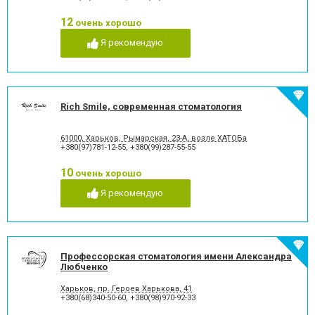
стоматологии
12
Лечение альвеолита
Лечение гингивита
очень хорошо
Лечение гиперестезии
Лечение гипоплазии эмали
Я рекомендую
зубов
Лечение десен
Лечение заболевания
височно-нижнечелюстного
сустава
Лечение зубов
Лечение зубов при
Rich Smile, современная стоматология
беременности
Лечение кариеса
Лечение корневых каналов
61000, Харьков, Рымарская, 23-А, возле ХАТОБа
Лечение лазером
Лечение пародонтита
+380(97)781-12-55
,
+380(99)287-55-55
Лечение пародонтоза
Лечение периодонтита
Лечение периостита
Лечение под наркозом
10
очень хорошо
Лечение пульпита
Лечение стоматита
Я рекомендую
Люминиры
Озонотерапия в
стоматологии
Отбеливание зубов
Панорамный снимок
Пластика десневого края
Пластика ясенного краю
Пластины для исправления
Пломбирование зубов
Профессорская стоматология имени Александра
прикуса
Любченко
Пломбирование каналов
Подготовка к
Харьков, пр. Героев Харькова, 41
протезированию
+380(68)340-50-60
,
+380(98)970-92-33
Протезирование на
Пьезохирургия в