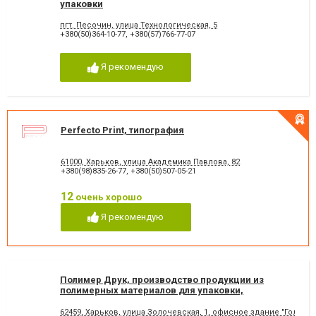
упаковки
пгт. Песочин, улица Технологическая, 5
+380(50)364-10-77
,
+380(57)766-77-07
Я рекомендую
Perfecto Print, типография
61000, Харьков, улица Академика Павлова, 82
+380(98)835-26-77
,
+380(50)507-05-21
12
очень хорошо
Я рекомендую
Полимер Друк, производство продукции из
полимерных материалов для упаковки,
флексопечать
62459, Харьков, улица Золочевская, 1, офисное здание "Голубой