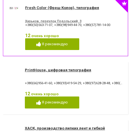
Fresh Color (Фреш Колор), типография
Харьков, переулок Подольский, 3
+380(50)563-71-07
,
+380(98)949-44-70
,
+380(57)781-14-00
12
очень хорошо
Я рекомендую
PrintHouse, цифровая типография
+380(66)956-41-60
,
+380(93)419-54-29
,
+380(97)628-28-48
,
+380(57)764-20-28
12
очень хорошо
Я рекомендую
ХАСК, производство липких лент и гибкой