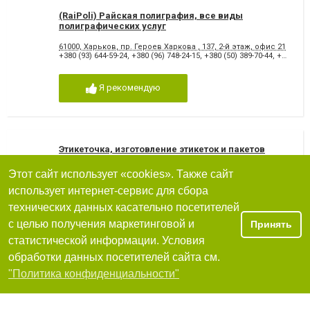
(RaiPoli) Райская полиграфия, все виды
полиграфических услуг
61000, Харьков, пр. Героев Харкова , 137, 2-й этаж, офис 21
+380 (93) 644-59-24
,
+380 (96) 748-24-15
,
+380 (50) 389-70-44
,
+380 (57) 755-93-99
Я рекомендую
Этикеточка, изготовление этикеток и пакетов
Этот сайт использует «cookies». Также сайт
61000, Харьков, улица Загородная, 68
использует интернет-сервис для сбора
+380(68)795-44-93
,
+380(66)570-17-12
технических данных касательно посетителей
Я рекомендую
с целью получения маркетинговой и
Принять
статистической информации. Условия
обработки данных посетителей сайта см.
Фильтры
"Политика конфиденциальности"
LoveBag бумажные пакеты, упаковка, крафт-
пакеты