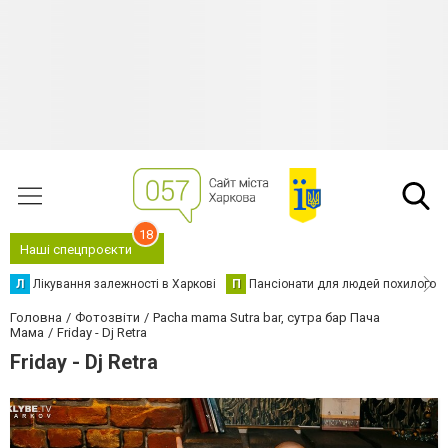
18
Наші спецпроєкти
Л
Лікування залежності в Харкові
П
Пансіонати для людей похилого в
Головна
Фотозвіти
Pacha mama Sutra bar, сутра бар Пача
Мама
Friday - Dj Retra
Friday - Dj Retra