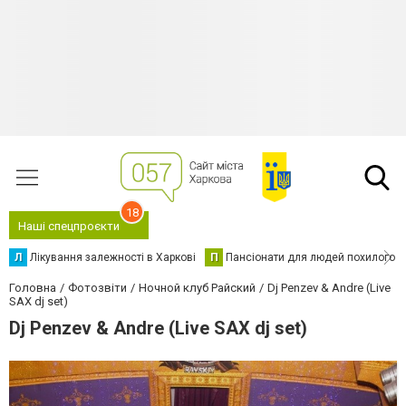
18
Наші спецпроєкти
Л
Лікування залежності в Харкові
П
Пансіонати для людей похилого в
Головна
Фотозвіти
Ночной клуб Райский
Dj Penzev & Andre (Live
SAX dj set)
Dj Penzev & Andre (Live SAX dj set)