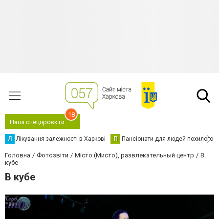
18
Наші спецпроєкти
Л
Лікування залежності в Харкові
П
Пансіонати для людей похилого в
Головна
Фотозвіти
Місто (Мисто), развлекательный центр
В
кубе
В кубе