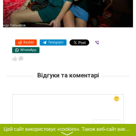
Reddit
Telegram
Viber
WhatsApp
Відгуки та коментарі
Фільтри
Цей сайт використовує «cookies». Також веб-сайт використовує інтернет-сервіс для збору технічних даних стосовно відвідувачів з метою отримання маркетингової та статистичної інформації. Умови обробки даних відвідувачів сайту див.
〉
Авторизуватись
або
Написати коментар анонімно