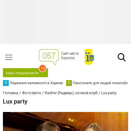
18
Наші спецпроєкти
Л
Лікування залежності в Харкові
П
Пансіонати для людей похилого в
Головна
Фотозвіти
Radmir (Радмир), ночной клуб
Lux party
Lux party