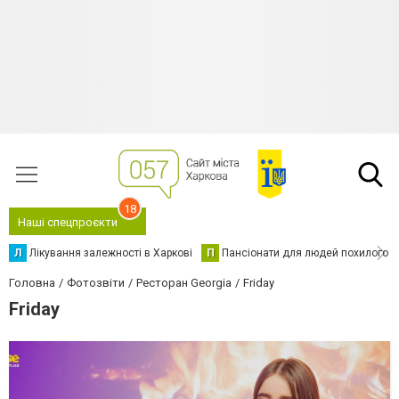
18
Наші спецпроєкти
Л
Лікування залежності в Харкові
П
Пансіонати для людей похилого в
Головна
Фотозвіти
Ресторан Georgia
Friday
Friday