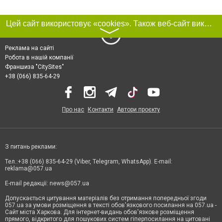
Цей сайт використовує «cookies». Також веб-сайт використовує інтернет-сервіс для збору технічних даних стосовно відвідувачів з метою отримання маркетингової та статистичної інформації. Умови обробки даних відвідувачів сайту див.
〉
Реклама на сайті
Робота в нашій компанії
Франшиза "CitySites"
+38 (066) 835-64-29
Про нас
Контакти
Автори проєкту
З питань реклами:
Тел.:+38 (066) 835-64-29 (Viber, Telegram, WhatsApp). E-mail:
reklama@057.ua
E-mail редакції:
news@057.ua
Допускається цитування матеріалів без отримання попередньої згоди
057.ua за умови розміщення в тексті обов'язкового посилання на 057.ua -
Сайт міста Харкова. Для інтернет-видань обов'язкове розміщення
прямого, відкритого для пошукових систем гіперпосилання на цитовані