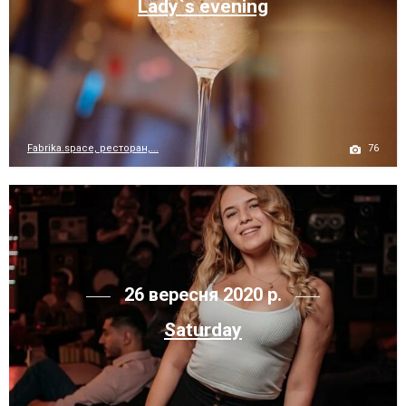
Lady`s evening
76
Fabrika.space, ресторан,...
26 вересня 2020 р.
Saturday