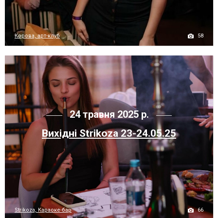
58
Корова, арт-клуб
24 травня 2025 р.
Вихідні Strikoza 23-24.05.25
66
Strikoza, Караоке-бар