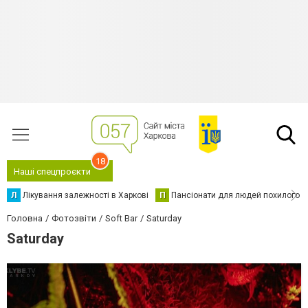
18
Наші спецпроєкти
Л
Лікування залежності в Харкові
П
Пансіонати для людей похилого в
Головна
Фотозвіти
Soft Bar
Saturday
Saturday