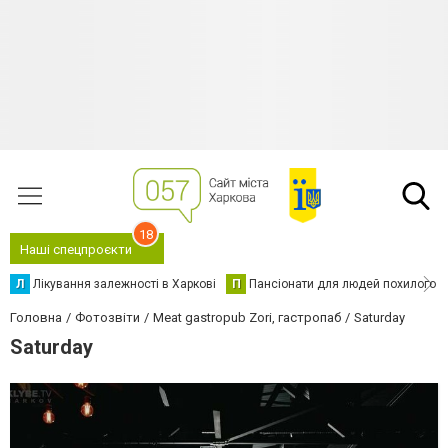
18
Наші спецпроєкти
Л
Лікування залежності в Харкові
П
Пансіонати для людей похилого в
Головна
Фотозвіти
Meat gastropub Zori, гастропаб
Saturday
Saturday