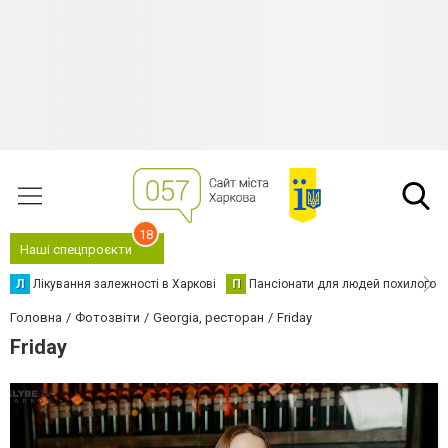
18
Наші спецпроєкти
Л
Лікування залежності в Харкові
П
Пансіонати для людей похилого в
Головна
Фотозвіти
Georgia, ресторан
Friday
Friday