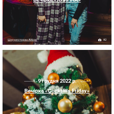
82
Шоу-ресторан Altbier
9 грудня 2022 р.
Вечірка «Cocktails Friday»