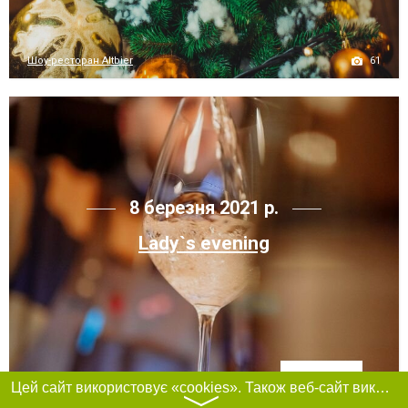
61
Шоу-ресторан Altbier
8 березня 2021 р.
Lady`s evening
Фільтри
Цей сайт використовує «cookies». Також веб-сайт використовує інтернет-сервіс для збору технічних даних стосовно відвідувачів з метою отримання маркетингової та статистичної інформації. Умови обробки даних відвідувачів сайту див.
76
Fabrika.space, ресторан,...
〉