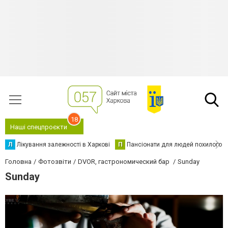
18
Наші спецпроєкти
Л
Лікування залежності в Харкові
П
Пансіонати для людей похилого в
Головна
Фотозвіти
DVOR, гастрономический бар
Sunday
Sunday