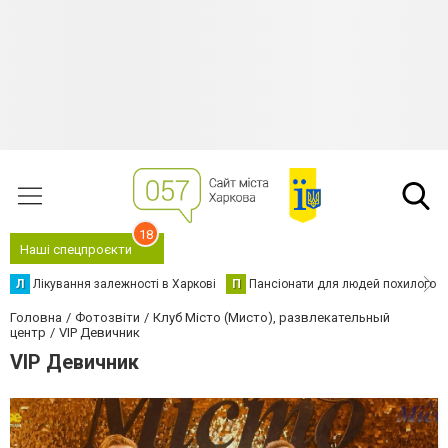
18
Наші спецпроєкти
Л
Лікування залежності в Харкові
П
Пансіонати для людей похилого в
Головна
Фотозвіти
Клуб Місто (Мисто), развлекательный
центр
VIP Девичник
VIP Девичник