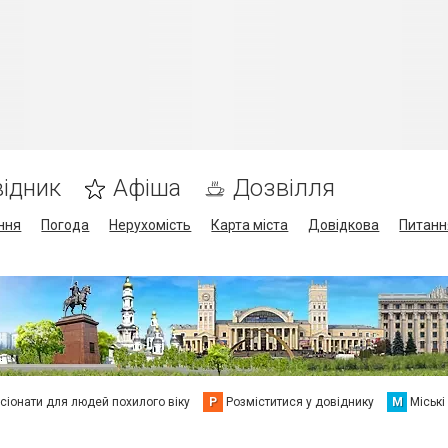
ідник
Афіша
Дозвілля
ння
Погода
Нерухомість
Карта міста
Довідкова
Питанн
сіонати для людей похилого віку
Р
Розміститися у довіднику
М
Міські