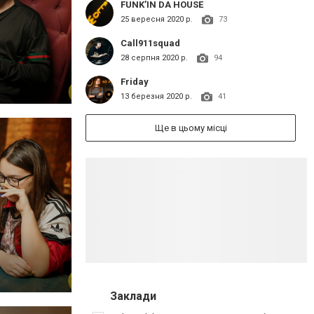
FUNK’IN DA HOUSE
25 вересня 2020 р.
73
Call911squad
28 серпня 2020 р.
94
Friday
13 березня 2020 р.
41
Ще в цьому місці
Заклади