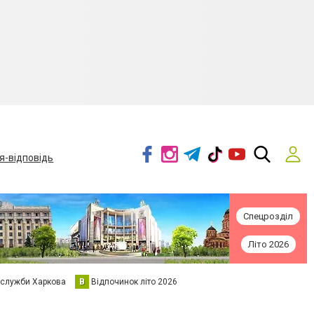
я-відповідь
Спецрозділ
Літо 2026
 служби Харкова
В
Відпочинок літо 2026