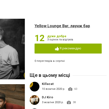
Yellow Lounge Bar, лаунж бар
12
дуже добре
3 оцінок та відгуків
Я рекомендую
0 переглядів в серпні
Ще в цьому місці
Killacat
10 жовтня 2020 р.
60
DJ Kiro
3 жовтня 2020 р.
38