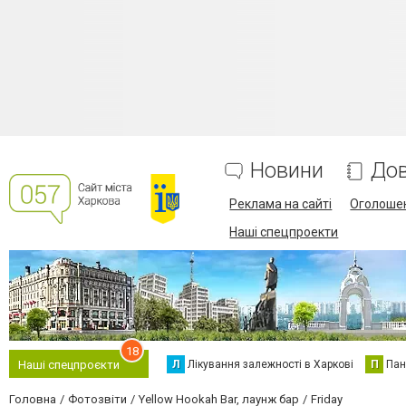
Новини
Дов
Реклама на сайті
Оголоше
Наші спецпроекти
18
Л
Лікування залежності в Харкові
П
Пан
Наші спецпроєкти
Головна
Фотозвіти
Yellow Hookah Bar, лаунж бар
Friday